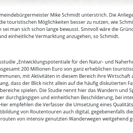
emeindebürgermeister Mike Schmidt unterstrich. Die Anl
e touristischen Möglichkeiten besser zu nutzen, wie Schmidt
n sei man sich schon lange bewusst. Sinnvoll wäre die Gründ
nd einheitliche Vermarktung anzugehen, so Schmidt.
studie „Entwicklungspotentiale für den Natur- und Naherh
sgesamt 200 Millionen Euro von ganz erheblichen touristis
munen, mit Aktivitäten in diesem Bereich ihre Wirtschaft 
 dass der Blick nicht allein auf die häufig diskutierten Fa
tbereiche spielen. Die Studie nennt hier das Wandern und S
er durchgängigen und einheitlichen Beschilderung, bei inten
Hier empfehlen die Verfasser die Umsetzung eines Qualität
bbildung von Routentouren auch digital, gegebenenfalls d
drouten von intensiv genutzten Wanderwegen weitgehend g