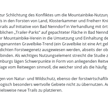
 zur Schlichtung des Konfliktes um die Mountainbike-Nutzu
rails in den Forsten von Land, Klosterkammer und Freiherr Kn
 Trails auf Initiative von Bad Nenndorf in Verhandlung mit ö
blichen „Trailer-Parks“ auf gepachteter Fläche in Bad Nen
, der Mountainbike-Verein in die Umsetzung und Einhaltung 
ogenannten Gravelbike-Trend (ein Gravelbike ist eine Art g
ichten Forstwegenetz ausgewiesen werden, abseits der ob
binden. Als wichtiges Nutzungselement streicht die Studie z
mburgs lägen Schwerpunkte in Form von anliegenden Reitve
lage vom Reitwegen sinnvoll, die weicher sind als die häufig
en von Natur- und Wildschutz, ebenso der forstwirtschaftlic
ogisch besonders wertvolle Gebiete nicht zu übernutzen. A
elsweise neue Trails zu platzieren.