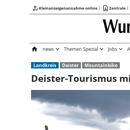
how_to_reg
contact_page
Kleinanzeigenannahme online
Zentrale
home
expand_more
expand_more
expand_more
news
Themen Spezial
Jobs
A
Landkreis
Deister
Mountainbike
Deister-Tourismus mit