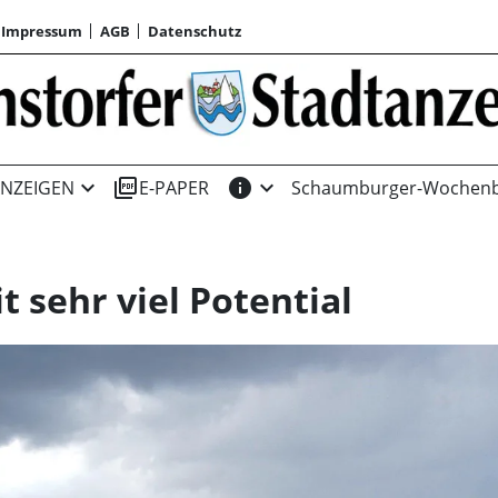
Impressum
AGB
Datenschutz
expand_more
picture_as_pdf
info
expand_more
NZEIGEN
E-PAPER
Schaumburger-Wochenb
 sehr viel Potential