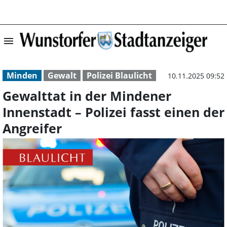
menu
Gewalttat in der
Minden
Gewalt
Polizei Blaulicht
10.11.2025 09:52
Gewalttat in der Mindener
Innenstadt – Polizei fasst einen der
Angreifer