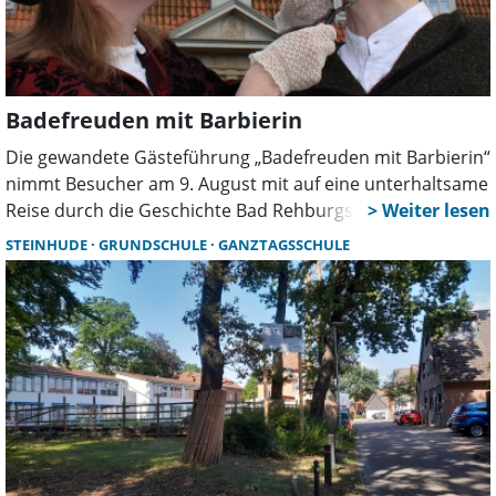
Badefreuden mit Barbierin
Die gewandete Gästeführung „Badefreuden mit Barbierin“
nimmt Besucher am 9. August mit auf eine unterhaltsame
Reise durch die Geschichte Bad Rehburgs. Barbierin
Marie und ihr Gatte erzählen spannende Anekdoten aus
STEINHUDE
GRUNDSCHULE
GANZTAGSSCHULE
dem einstigen Kurort und seinen berühmten Gästen.