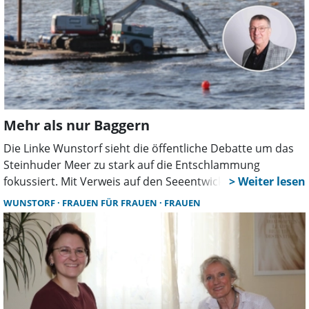
Mehr als nur Baggern
Die Linke Wunstorf sieht die öffentliche Debatte um das
Steinhuder Meer zu stark auf die Entschlammung
fokussiert. Mit Verweis auf den Seeentwicklungsplan
fordert die Partei, die Ursachen der Verschlammung
WUNSTORF
FRAUEN FÜR FRAUEN
FRAUEN
stärker zu bekämpfen und kommunale
Handlungsmöglichkeiten konsequent zu nutzen.