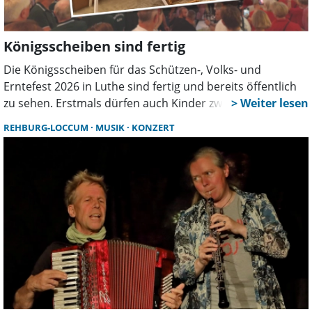
Königsscheiben sind fertig
Die Königsscheiben für das Schützen-, Volks- und
Erntefest 2026 in Luthe sind fertig und bereits öffentlich
zu sehen. Erstmals dürfen auch Kinder zwischen 6 und 11
Jahren am Königsschießen teilnehmen. Die Qualifikation
REHBURG-LOCCUM
MUSIK
KONZERT
für das Bürgerkönigsschießen läuft noch bis zum 23.
August.