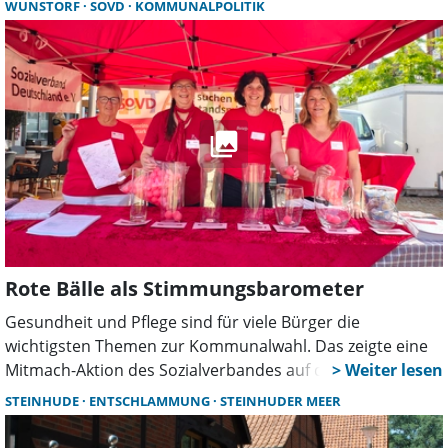
WUNSTORF
SOVD
KOMMUNALPOLITIK
sich seitdem hauptberuflich der Malerei. In der
Kunstscheune stellt sie zum ersten Mal aus.
Rote Bälle als Stimmungsbarometer
Gesundheit und Pflege sind für viele Bürger die
wichtigsten Themen zur Kommunalwahl. Das zeigte eine
Mitmach-Aktion des Sozialverbandes auf dem Wunstorfer
Marktplatz. Mit roten Bällen stimmten Besucher über ihre
STEINHUDE
ENTSCHLAMMUNG
STEINHUDER MEER
politischen Prioritäten ab und suchten das Gespräch mit
den Ehrenamtlichen.