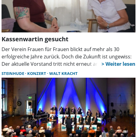
Kassenwartin gesucht
Der Verein Frauen für Frauen blickt auf mehr als 30
erfolgreiche Jahre zurück. Doch die Zukunft ist ungewiss:
Der aktuelle Vorstand tritt nicht erneut an. Für fast alle
Posten gibt es bereits Interessentinnen. Jetzt wird
STEINHUDE
KONZERT
WALT KRACHT
dringend eine Kassenwartin gesucht, damit die
Vereinsarbeit weitergehen kann.