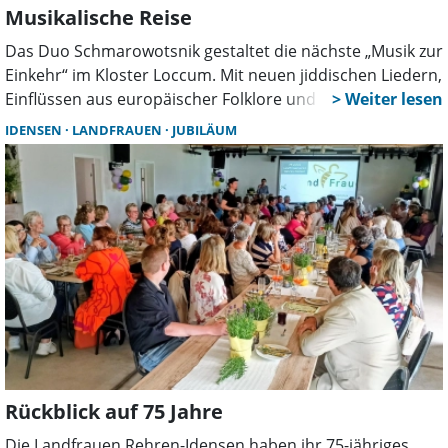
Musikalische Reise
Das Duo Schmarowotsnik gestaltet die nächste „Musik zur
Einkehr“ im Kloster Loccum. Mit neuen jiddischen Liedern,
Einflüssen aus europäischer Folklore und eigenen
Kompositionen schlagen die Musiker eine Brücke
IDENSEN
LANDFRAUEN
JUBILÄUM
zwischen Tradition, Gegenwart und Zukunft.
Rückblick auf 75 Jahre
Die Landfrauen Rehren-Idensen haben ihr 75-jähriges