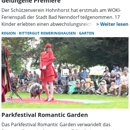
Gelungene Premiere
Der Schützenverein Hohnhorst hat erstmals am WOKI-
Ferienspaß der Stadt Bad Nenndorf teilgenommen. 17
Kinder erlebten einen abwechslungsreichen Tag mit
Lichtpunktschießen, Blasrohrsport, Spielen und
REGION
RITTERGUT REMERINGHAUSEN
GARTEN
Experimenten. Zwölf Ehrenamtliche sorgten für eine
intensive Betreuung.
Parkfestival Romantic Garden
Das Parkfestival Romantic Garden verwandelt das