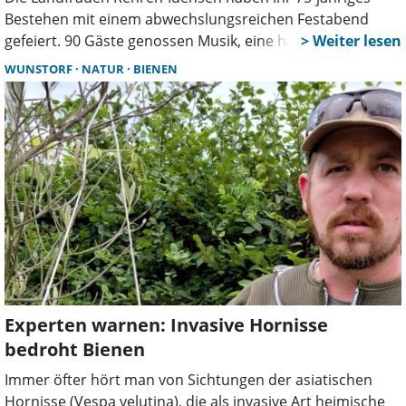
Bestehen mit einem abwechslungsreichen Festabend
gefeiert. 90 Gäste genossen Musik, eine historische
Modenschau und kulinarische Spezialitäten. Auch
WUNSTORF
NATUR
BIENEN
Vertreter aus Politik und Landwirtschaft würdigten das
Engagement des Vereins.
Experten warnen: Invasive Hornisse
bedroht Bienen
Immer öfter hört man von Sichtungen der asiatischen
Hornisse (Vespa velutina), die als invasive Art heimische