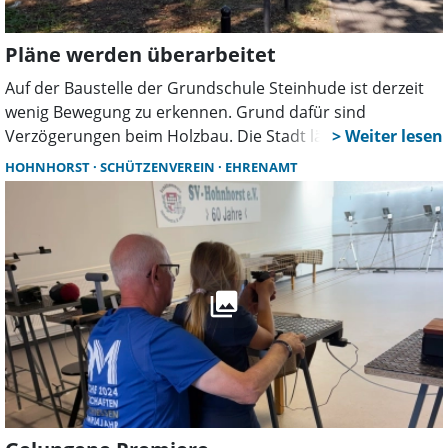
Pläne werden überarbeitet
Auf der Baustelle der Grundschule Steinhude ist derzeit
wenig Bewegung zu erkennen. Grund dafür sind
Verzögerungen beim Holzbau. Die Stadt lässt aktuell
Montage- und Ablaufpläne überarbeiten. Ob sich daraus
HOHNHORST
SCHÜTZENVEREIN
EHRENAMT
Folgen für den Zeitplan des ersten Bauabschnitts
ergeben, ist noch offen.