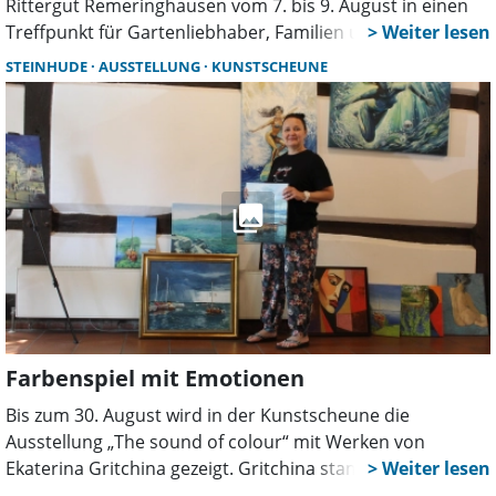
Rittergut Remeringhausen vom 7. bis 9. August in einen
Treffpunkt für Gartenliebhaber, Familien und Genießer.
Mehr als 130 Aussteller, Live-Musik, Parkführungen,
STEINHUDE
AUSSTELLUNG
KUNSTSCHEUNE
Kunsthandwerk und zahlreiche Mitmachaktionen sorgen
für ein abwechslungsreiches Sommerwochenende.
Farbenspiel mit Emotionen
Bis zum 30. August wird in der Kunstscheune die
Ausstellung „The sound of colour“ mit Werken von
Ekaterina Gritchina gezeigt. Gritchina stammt aus
Russland. 2023 kam sie nach Deutschland und widmet