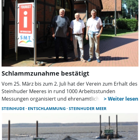
Schlammzunahme bestätigt
Vom 25. März bis zum 2. Juli hat der Verein zum Erhalt des
Steinhuder Meeres in rund 1000 Arbeitsstunden
Messungen organisiert und ehrenamtlich durchgeführt.
Nun wurden die Ergebnisse vorgestellt.
STEINHUDE
ENTSCHLAMMUNG
STEINHUDER MEER