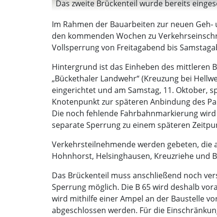
Das zweite Brückenteil wurde bereits eingese
Im Rahmen der Bauarbeiten zur neuen Geh- 
den kommenden Wochen zu Verkehrseinschrän
Vollsperrung von Freitagabend bis Samstaga
Hintergrund ist das Einheben des mittleren B
„Bückethaler Landwehr“ (Kreuzung bei Hellweg
eingerichtet und am Samstag, 11. Oktober, s
Knotenpunkt zur späteren Anbindung des Park
Die noch fehlende Fahrbahnmarkierung wird 
separate Sperrung zu einem späteren Zeitp
Verkehrsteilnehmende werden gebeten, die au
Hohnhorst, Helsinghausen, Kreuzriehe und B
Das Brückenteil muss anschließend noch vers
Sperrung möglich. Die B 65 wird deshalb vora
wird mithilfe einer Ampel an der Baustelle v
abgeschlossen werden. Für die Einschränkung