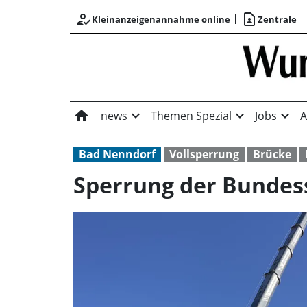
how_to_reg
contact_page
Kleinanzeigenannahme online
Zentrale
home
expand_more
expand_more
expand_more
news
Themen Spezial
Jobs
A
Bad Nenndorf
Vollsperrung
Brücke
Sperrung der Bundes