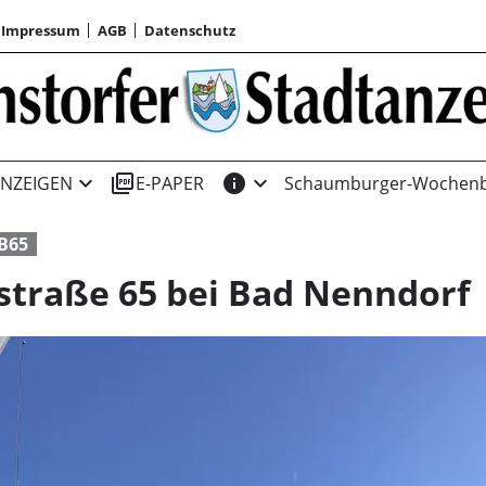
Impressum
AGB
Datenschutz
expand_more
picture_as_pdf
info
expand_more
NZEIGEN
E-PAPER
Schaumburger-Wochenb
B65
straße 65 bei Bad Nenndorf