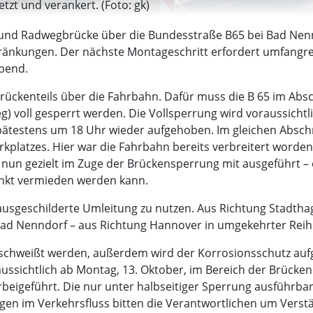
tzt und verankert. (Foto: gk)
und Radwegbrücke über die Bundesstraße B65 bei Bad Nenn
kungen. Der nächste Montageschritt erfordert umfangreic
bend.
rückenteils über die Fahrbahn. Dafür muss die B 65 im Absc
) voll gesperrt werden. Die Vollsperrung wird voraussichtli
pätestens um 18 Uhr wieder aufgehoben. Im gleichen Abschni
platzes. Hier war die Fahrbahn bereits verbreitert worden
nun gezielt im Zuge der Brückensperrung mit ausgeführt 
unkt vermieden werden kann.
sgeschilderte Umleitung zu nutzen. Aus Richtung Stadthag
ad Nenndorf – aus Richtung Hannover in umgekehrter Reih
chweißt werden, außerdem wird der Korrosionsschutz aufget
ussichtlich ab Montag, 13. Oktober, im Bereich der Brückenb
orbeigeführt. Die nur unter halbseitiger Sperrung ausführba
en im Verkehrsfluss bitten die Verantwortlichen um Verst