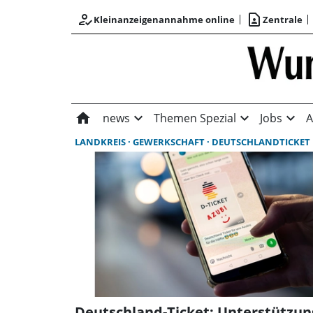
how_to_reg
contact_page
Kleinanzeigenannahme online
Zentrale
home
expand_more
expand_more
expand_more
news
Themen Spezial
Jobs
A
LANDKREIS
GEWERKSCHAFT
DEUTSCHLANDTICKET
Deutschland-Ticket: Unterstützun