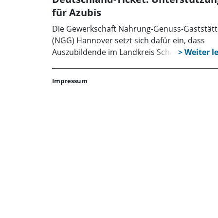
für Azubis
Die Gewerkschaft Nahrung-Genuss-Gaststät
(NGG) Hannover setzt sich dafür ein, dass
Auszubildende im Landkreis Schaumburg da
Deutschland-Ticket zu einem reduzierten Pre
nutzen können. Rund 2.130 Azubis könnten f
Impressum
nur 31,50 Euro im Monat mit Bussen und
Bahnen fahren, wenn die Ausbildungsbetrieb
ein Viertel der Ticketkosten übernehmen.