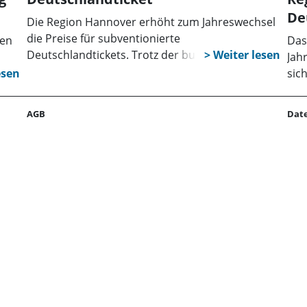
De
Die Region Hannover erhöht zum Jahreswechsel
die Preise für subventionierte
ten
Das
Deutschlandtickets. Trotz der bundesweiten
Jah
Preisanpassung bleiben die ermäßigten
s
sic
Varianten für Job, Jugend, Sozial und Ehrenamt
is
Meh
aber deutlich günstiger als das reguläre Ticket.
ür
End
AGB
Dat
e