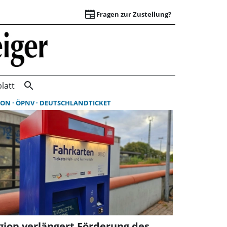
newspaper
Fragen zur Zustellung?
Suchergebnisse | 
search
latt
ION
ÖPNV
DEUTSCHLANDTICKET
gion verlängert Förderung des