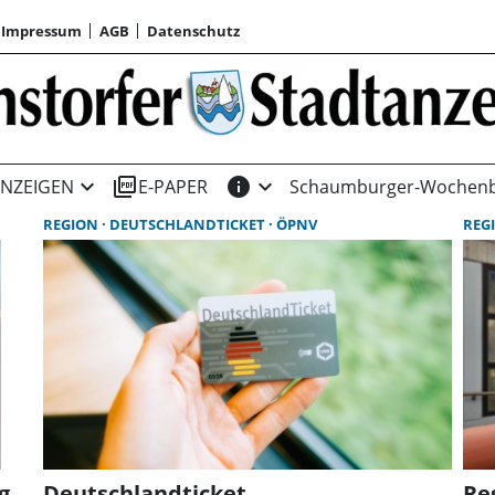
Impressum
AGB
Datenschutz
expand_more
picture_as_pdf
info
expand_more
NZEIGEN
E-PAPER
Schaumburger-Wochenb
REGION
DEUTSCHLANDTICKET
ÖPNV
REG
g
Deutschlandticket
Re