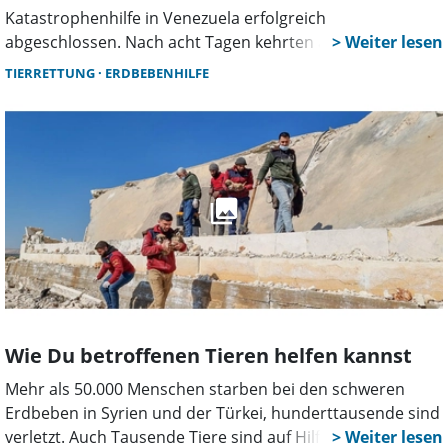
Katastrophenhilfe in Venezuela erfolgreich
abgeschlossen. Nach acht Tagen kehrten alle Kräfte
wohlbehalten zurück. Auch Helfer aus Wunstorf waren an
TIERRETTUNG
ERDBEBENHILFE
Transport, Logistik und Versorgung beteiligt.
Wie Du betroffenen Tieren helfen kannst
Mehr als 50.000 Menschen starben bei den schweren
Erdbeben in Syrien und der Türkei, hunderttausende sind
verletzt. Auch Tausende Tiere sind auf Hilfe angewiesen.