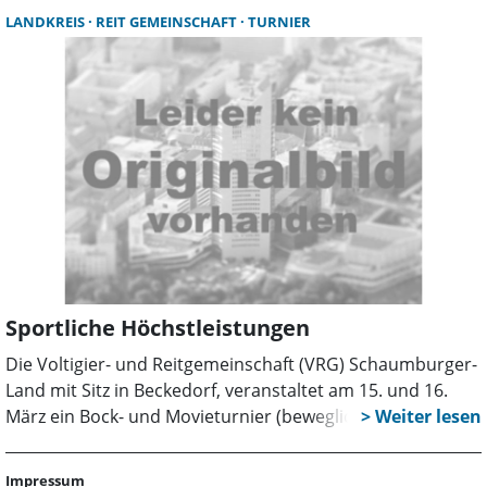
ein voller Erfolg für alle Beteiligten.
LANDKREIS
REIT GEMEINSCHAFT
TURNIER
Sportliche Höchstleistungen
Die Voltigier- und Reitgemeinschaft (VRG) Schaumburger-
Land mit Sitz in Beckedorf, veranstaltet am 15. und 16.
März ein Bock- und Movieturnier (bewegliches Holzpferd)
in der Kreissporthalle Lindhorst. Zuschauer sind herzlich
eingeladen, sich dabei einen Eindruck vom Voltigier-Sport
Impressum