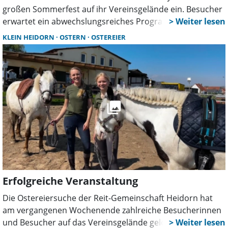
großen Sommerfest auf ihr Vereinsgelände ein. Besucher
erwartet ein abwechslungsreiches Programm mit
Ponyreiten, Musik, Tanz, Mitmachaktionen und
KLEIN HEIDORN
OSTERN
OSTEREIER
kulinarischen Angeboten für die ganze Familie.
Erfolgreiche Veranstaltung
Die Ostereiersuche der Reit-Gemeinschaft Heidorn hat
am vergangenen Wochenende zahlreiche Besucherinnen
und Besucher auf das Vereinsgelände gelockt. Das war