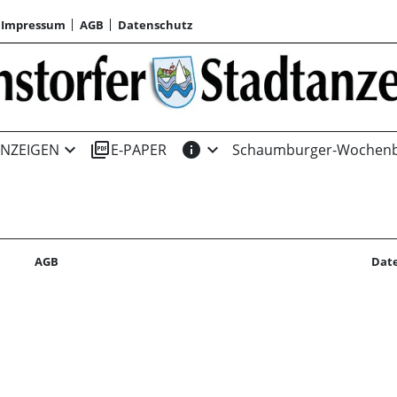
Impressum
AGB
Datenschutz
expand_more
picture_as_pdf
info
expand_more
NZEIGEN
E-PAPER
Schaumburger-Wochenb
AGB
Dat