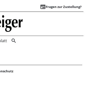
newspaper
Fragen zur Zustellung?
Startseite | Wunst
search
latt
enschutz