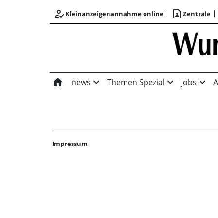
how_to_reg
contact_page
Kleinanzeigenannahme online
Zentrale
home
expand_more
expand_more
expand_more
news
Themen Spezial
Jobs
A
Impressum