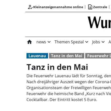
how_to_reg
contact_page
Kleinanzeigenannahme online
Zentrale
home
expand_more
expand_more
expand_more
news
Themen Spezial
Jobs
A
Lauenau
Tanz in den Mai
Feuerwehr 
Tanz in den Mai
Die Feuerwehr Lauenau lädt für Sonntag, den 
Nach dreijähriger Auszeit wegen der Corona-
Organisationsteam der Freiwilligen Feuerwehr
Feuerwehr die heimische Band „Kurz nach Vi
Cocktailbar. Der Eintritt kostet 5 Euro.