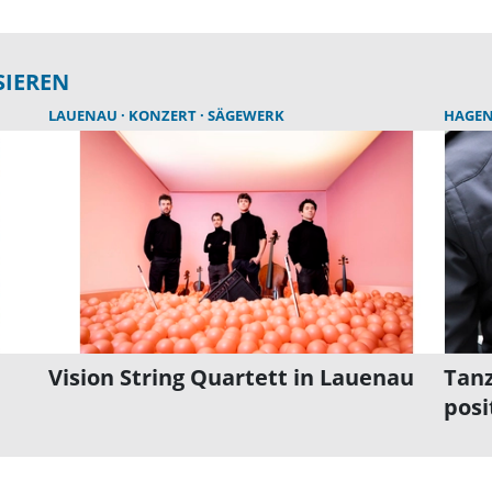
SIEREN
LAUENAU
KONZERT
SÄGEWERK
HAGE
Vision String Quartett in Lauenau
Tanz
posi