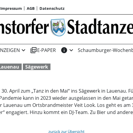
Impressum
AGB
Datenschutz
expand_more
picture_as_pdf
info
expand_more
NZEIGEN
E-PAPER
Schaumburger-Wochenb
Lauenau
Sägewerk
30. April zum „Tanz in den Mai“ ins Sägewerk in Lauenau. Fü
Pandemie kann in 2023 wieder ausgelassen in den Mai geta
 Lauenau um Ortsbrandmeister Veit Look. Los geht es am 30.
er“ engagiert. Hinzu kommt ein DJ-Team. Zu Bier und ander
zurück zur Übersicht