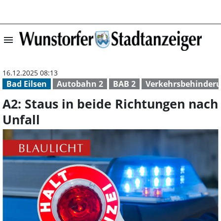
menu
A2: Staus in bei
16.12.2025 08:13
Bad Eilsen
Autobahn 2
BAB 2
Verkehrsbehinder
A2: Staus in beide Richtungen nach
Unfall