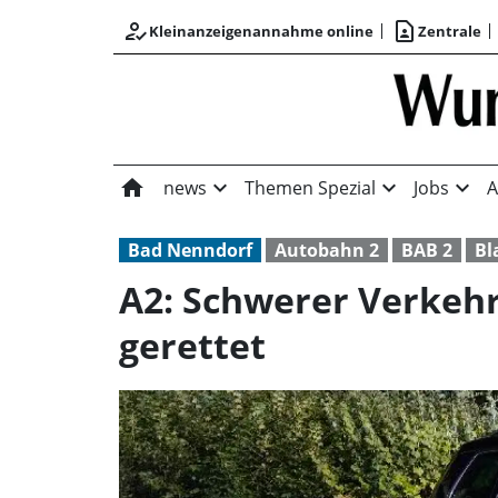
how_to_reg
contact_page
Kleinanzeigenannahme online
Zentrale
home
expand_more
expand_more
expand_more
news
Themen Spezial
Jobs
A
Bad Nenndorf
Autobahn 2
BAB 2
Bl
A2: Schwerer Verkehr
gerettet