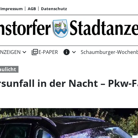
Impressum
AGB
Datenschutz
expand_more
picture_as_pdf
info
expand_more
NZEIGEN
E-PAPER
Schaumburger-Wochenb
aulicht
sunfall in der Nacht – Pkw-