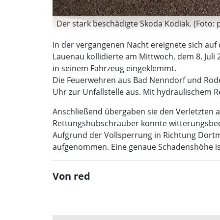
Der stark beschädigte Skoda Kodiak. (Foto: p
In der vergangenen Nacht ereignete sich au
Lauenau kollidierte am Mittwoch, dem 8. Juli
in seinem Fahrzeug eingeklemmt.
Die Feuerwehren aus Bad Nenndorf und Roden
Uhr zur Unfallstelle aus. Mit hydraulischem 
Anschließend übergaben sie den Verletzten an
Rettungshubschrauber konnte witterungsbedi
Aufgrund der Vollsperrung in Richtung Dortm
aufgenommen. Eine genaue Schadenshöhe ist 
Von red