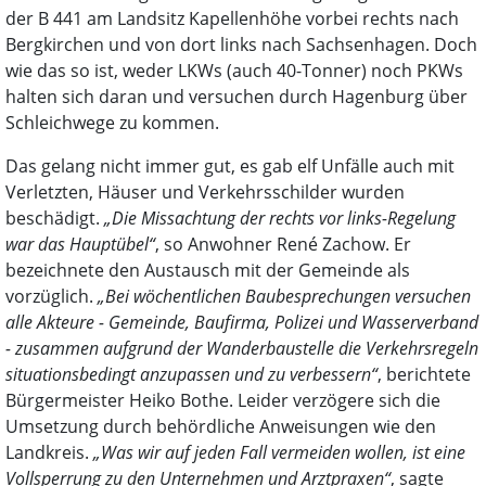
der B 441 am Landsitz Kapellenhöhe vorbei rechts nach
Bergkirchen und von dort links nach Sachsenhagen. Doch
wie das so ist, weder LKWs (auch 40-Tonner) noch PKWs
halten sich daran und versuchen durch Hagenburg über
Schleichwege zu kommen.
Das gelang nicht immer gut, es gab elf Unfälle auch mit
Verletzten, Häuser und Verkehrsschilder wurden
beschädigt.
„Die Missachtung der rechts vor links-Regelung
war das Hauptübel“
, so Anwohner René Zachow. Er
bezeichnete den Austausch mit der Gemeinde als
vorzüglich.
„Bei wöchentlichen Baubesprechungen versuchen
alle Akteure - Gemeinde, Baufirma, Polizei und Wasserverband
- zusammen aufgrund der Wanderbaustelle die Verkehrsregeln
situationsbedingt anzupassen und zu verbessern“
, berichtete
Bürgermeister Heiko Bothe. Leider verzögere sich die
Umsetzung durch behördliche Anweisungen wie den
Landkreis.
„Was wir auf jeden Fall vermeiden wollen, ist eine
Vollsperrung zu den Unternehmen und Arztpraxen“
, sagte