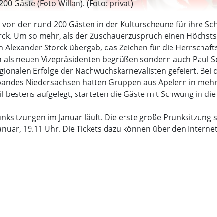
00 Gäste (Foto Willan). (Foto: privat)
von den rund 200 Gästen in der Kulturscheune für ihre Sc
orck. Um so mehr, als der Zuschauerzuspruch einen Höchsts
n Alexander Storck übergab, das Zeichen für die Herrschaf
en als neuen Vizepräsidenten begrüßen sondern auch Paul Sc
gionalen Erfolge der Nachwuchskarnevalisten gefeiert. Be
rbandes Niedersachsen hatten Gruppen aus Apelern in mehr
l bestens aufgelegt, starteten die Gäste mit Schwung in die
nksitzungen im Januar läuft. Die erste große Prunksitzung s
nuar, 19.11 Uhr. Die Tickets dazu können über den Internet
t