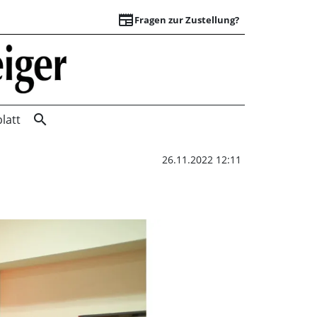
newspaper
Fragen zur Zustellung?
Apelerner Narren
search
latt
26.11.2022 12:11