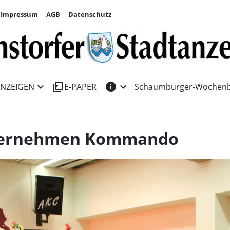
Impressum
AGB
Datenschutz
expand_more
picture_as_pdf
info
expand_more
NZEIGEN
E-PAPER
Schaumburger-Wochenb
übernehmen Kommando