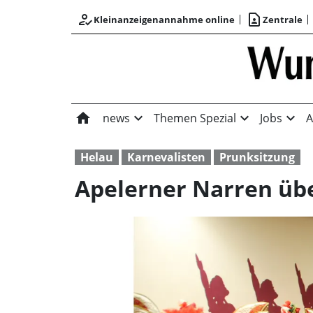
how_to_reg
contact_page
Kleinanzeigenannahme online
Zentrale
home
expand_more
expand_more
expand_more
news
Themen Spezial
Jobs
A
Helau
Karnevalisten
Prunksitzung
Apelerner Narren 