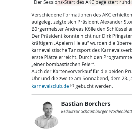
Der Sessions-Start des AKC begeistert rund 2
Verschiedene Formationen des AKC erhielten 
aufgelegt zeigte sich Präsident Alexander St
Bürgermeister Andreas Kölle den Schlüssel a
Der Präsident konnte nicht nur Dirk Pfingst
kräftigem „Apelern Helau“ wurden die überre
karnevalistische Tanzsport des Karnevalsve
erste Plätze erreicht. Durch den Programmtei
„einer bombastischen Feier“.
Auch der Kartenvorverkauf für die beiden Pru
Uhr und die zweite am Sonnabend, dem 28. Ja
karnevalsclub.de
gebucht werden.
Bastian Borchers
Redakteur Schaumburger Wochenblat