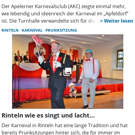
Der Apelerner Karnevalsclub (AKC) zeigte einmal mehr,
wie lebendig und ideenreich der Karneval im „Apfeldorf“
ist. Die Turnhalle verwandelte sich für die Prunksitzungen
auch in diesem Jahr wieder in eine bunte Bühne voller
RINTELN
KARNEVAL
PRUNKSITZUNG
Eindrücke, Humor und mitreißender Musik und auch an
Tischen mangelte es nicht mehr, dank ausreichend vieler
Spenden zu denen bei Session Auftakt im November
aufgerufen wurde.
Rinteln wie es singt und lacht...
Der Karneval in Rinteln hat eine lange Tradition und hat
bereits Prunksitzungen hinter sich, die für immer im