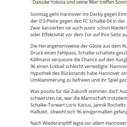
Daisuke Yokota und seine 96er treffen Sonnt
Sonntag geht Hannover ins Derby gegen Eintra
der 0:3-Pleite gegen den FC Schalke 04 in der
Zwar kassierten sie auch zuvor schon Niederla
oder Effektivität vor dem Tor auf ihre Seite 
Die Herangehensweise der Gäste aus dem Ruh
Druck einen Fehlpass, Schalke schaltete ges
Källmann verpasste die Chance auf den Ausglei
96 einen Eckball schlecht verteidigte. Hanno
Hypothek des Rückstands habe Hannover ansch
Umklammerung zu befreien und ihr Spiel gezi
Was positiv für die Zukunft stimmen darf: Au
schwersten tat, war die Mannschaft trotzdem
Schalke-Torwart Loris Karius, Jannik Rochelts
Halbzeit, obwohl sich 96 einigermaßen gefan
Nach Wiederanpfiff legte vor allem Hannover