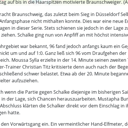
ag auf bis in die Haarspitzen motivierte Braunschweiger. (Ar
cht Braunschweig, das zuletzt beim Sieg in Düsseldorf Selb
 Anfangsphase nicht mithalten konnte. Dies war eine neue Erf
gen in dieser Serie. Stets schienen sie jedoch in der Lage z
zu ziehen. Schalke ging nun von Anpfiff an mit höchst inten
rgebiet war bekannt, 96 fand jedoch anfangs kaum ein Geg
chickt um und auf 1:0. Ganz ließ sich 96 vom Draufgehen de
ch. Moussa Sylla erzielte in der 14. Minute seinen zweiten 
ver-Trainer Christian Titz kritisierte denn auch nach der B
ließend schwer belastet. Etwa ab der 20. Minute begannen 
elter aufzuziehen.
ch wenn die Partie gegen Schalke diejenige im bisherigen Sa
 in der Lage, sich Chancen herauszuarbeiten. Mustapha Bun
 Abschluss klärten die Schalker direkt vor dem Einschlag in i
gen hatte.
 den Vorwärtsgang ein. Ein vermeintlicher Hand-Elfmeter, d