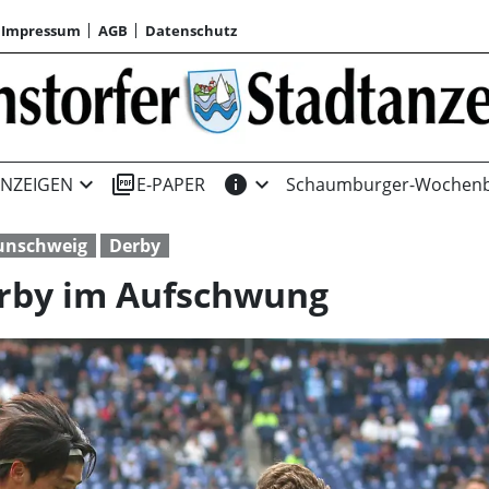
Impressum
AGB
Datenschutz
expand_more
picture_as_pdf
info
expand_more
NZEIGEN
E-PAPER
Schaumburger-Wochenb
aunschweig
Derby
rby im Aufschwung