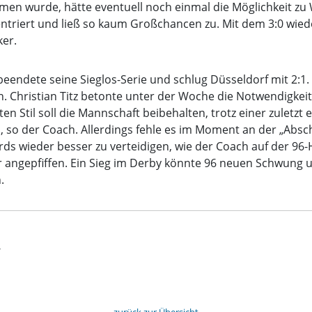
men wurde, hätte eventuell noch einmal die Möglichkeit z
entriert und ließ so kaum Großchancen zu. Mit dem 3:0 wied
ker.
eendete seine Sieglos-Serie und schlug Düsseldorf mit 2:1.
Christian Titz betonte unter der Woche die Notwendigkeit, 
en Stil soll die Mannschaft beibehalten, trotz einer zuletz
 so der Coach. Allerdings fehle es im Moment an der „Absch
dards wieder besser zu verteidigen, wie der Coach auf der 
angepfiffen. Ein Sieg im Derby könnte 96 neuen Schwung u
.
t
zurück zur Übersicht