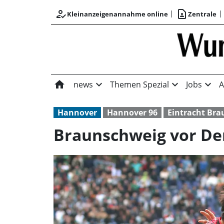
how_to_reg
contact_page
Kleinanzeigenannahme online
Zentrale
home
expand_more
expand_more
expand_more
news
Themen Spezial
Jobs
A
Hannover
Hannover 96
Eintracht Br
Braunschweig vor De