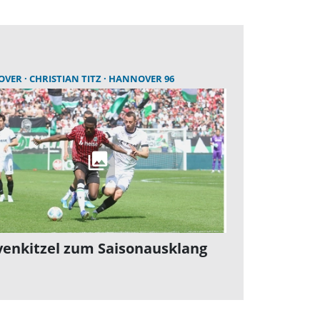
OVER
CHRISTIAN TITZ
HANNOVER 96
enkitzel zum Saisonausklang