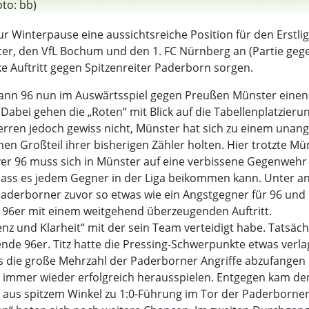
oto: bb)
r Winterpause eine aussichtsreiche Position für den Erstlig
, den VfL Bochum und den 1. FC Nürnberg an (Partie gege
ke Auftritt gegen Spitzenreiter Paderborn sorgen.
n 96 nun im Auswärtsspiel gegen Preußen Münster einen w
 Dabei gehen die „Roten“ mit Blick auf die Tabellenplatzieru
erren jedoch gewiss nicht, Münster hat sich zu einem unan
nen Großteil ihrer bisherigen Zähler holten. Hier trotzte
ver 96 muss sich in Münster auf eine verbissene Gegenwehr 
dass es jedem Gegner in der Liga beikommen kann. Unter a
aderborner zuvor so etwas wie ein Angstgegner für 96 und 
e 96er mit einem weitgehend überzeugenden Auftritt.
uenz und Klarheit“ mit der sein Team verteidigt habe. Tats
nde 96er. Titz hatte die Pressing-Schwerpunkte etwas verla
 es die große Mehrzahl der Paderborner Angriffe abzufange
el immer wieder erfolgreich herausspielen. Entgegen kam de
 aus spitzem Winkel zu 1:0-Führung im Tor der Paderborner