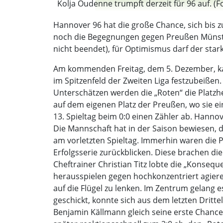
Kolja Oudenne trumpft derzeit für 96 auf. (F
Hannover 96 hat die große Chance, sich bis zu
noch die Begegnungen gegen Preußen Münster
nicht beendet), für Optimismus darf der star
Am kommenden Freitag, dem 5. Dezember, kan
im Spitzenfeld der Zweiten Liga festzubeißen.
Unterschätzen werden die „Roten“ die Platzh
auf dem eigenen Platz der Preußen, wo sie ei
13. Spieltag beim 0:0 einen Zähler ab. Hanno
Die Mannschaft hat in der Saison bewiesen, 
am vorletzten Spieltag. Immerhin waren die P
Erfolgsserie zurückblicken. Diese brachen di
Cheftrainer Christian Titz lobte die „Konseq
herausspielen gegen hochkonzentriert agiere
auf die Flügel zu lenken. Im Zentrum gelang
geschickt, konnte sich aus dem letzten Dritt
Benjamin Källmann gleich seine erste Chance