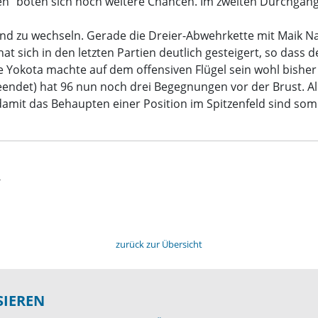
en“ boten sich noch weitere Chancen. Im zweiten Durchgang g
und zu wechseln. Gerade die Dreier-Abwehrkette mit Maik Na
at sich in den letzten Partien deutlich gesteigert, so dass 
uke Yokota machte auf dem offensiven Flügel sein wohl bishe
eendet) hat 96 nun noch drei Begegnungen vor der Brust. All
amit das Behaupten einer Position im Spitzenfeld sind som
t
zurück zur Übersicht
SIEREN