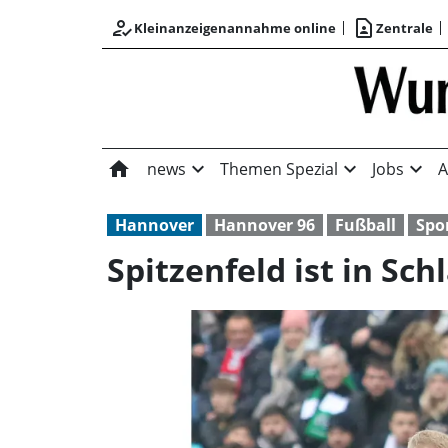
how_to_reg
contact_page
Kleinanzeigenannahme online
Zentrale
home
expand_more
expand_more
expand_more
news
Themen Spezial
Jobs
A
Hannover
Hannover 96
Fußball
Spo
Spitzenfeld ist in Sch