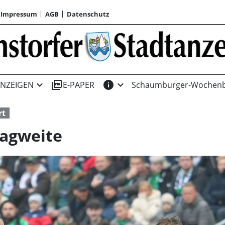
Impressum
AGB
Datenschutz
expand_more
picture_as_pdf
info
expand_more
NZEIGEN
E-PAPER
Schaumburger-Wochenb
rt
lagweite