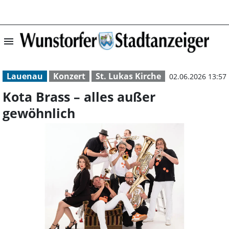
menu
Kota Brass – all
Lauenau
Konzert
St. Lukas Kirche
02.06.2026 13:57
Kota Brass – alles außer
gewöhnlich