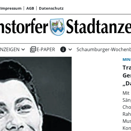
Impressum
AGB
Datenschutz
expand_more
picture_as_pdf
info
expand_more
NZEIGEN
E-PAPER
Schaumburger-Wochenb
MIN
Tr
Ge
„D
Mit
Sän
Cho
Rah
Mus
Kon