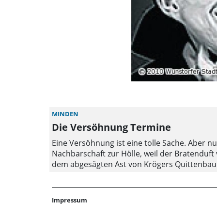
MINDEN
Die Versöhnung Termine
Eine Versöhnung ist eine tolle Sache. Aber n
Nachbarschaft zur Hölle, weil der Bratenduft 
dem abgesägten Ast von Krögers Quittenbaum
die Bergkämper zur Versöhnung gebeten. Wenn
einfache Frau Körners an der gedeckten Tafe
Joachim Bergkämper zusammen, um die Versöh
Impressum
Verstand. Sie ist zu sehen am Dienstag, dem