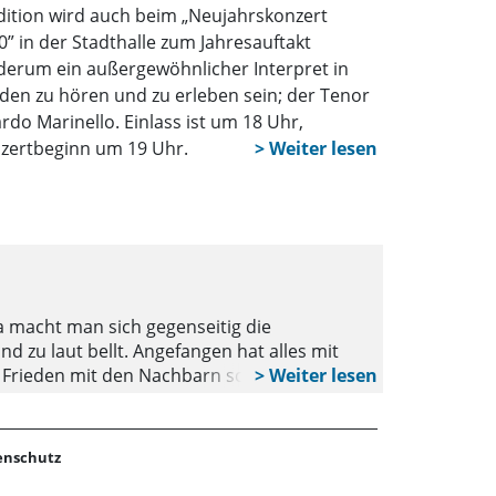
dition wird auch beim „Neujahrskonzert
0” in der Stadthalle zum Jahresauftakt
derum ein außergewöhnlicher Interpret in
den zu hören und zu erleben sein; der Tenor
ardo Marinello. Einlass ist um 18 Uhr,
zertbeginn um 19 Uhr.
MINDEN
Tabubruch 
a macht man sich gegenseitig die
„Der Ball ist
d zu laut bellt. Angefangen hat alles mit
best gehütete
 Frieden mit den Nachbarn schließen und hat
George, Train
iten ewig weitergehen. So wartet die
Quinn ein, de
. Und am Ende sitzen nur Lena Kröger und
Folgen. Ein fu
öhnung” ist eine Komödie voller Witz und
Fans des Gegn
enschutz
Situationen s