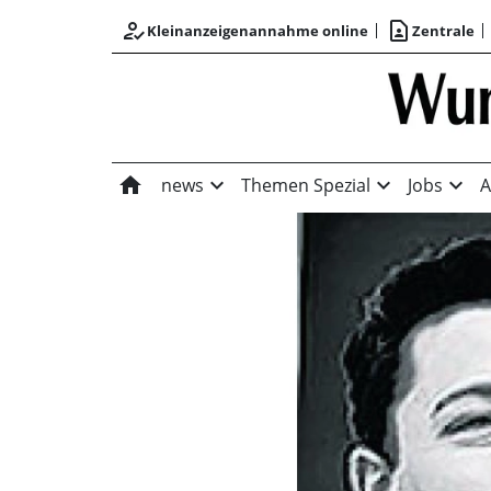
how_to_reg
contact_page
Kleinanzeigenannahme online
Zentrale
home
expand_more
expand_more
expand_more
news
Themen Spezial
Jobs
A