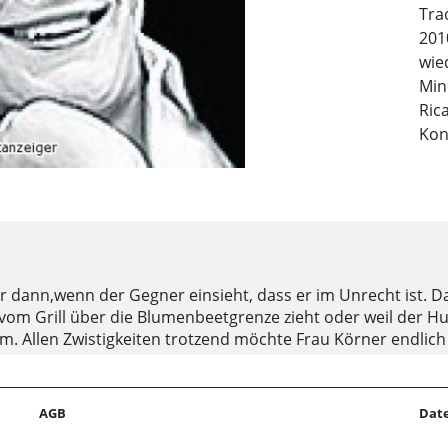
Tra
201
wie
Min
Ric
Kon
ur dann,wenn der Gegner einsieht, dass er im Unrecht ist. D
vom Grill über die Blumenbeetgrenze zieht oder weil der Hun
. Allen Zwistigkeiten trotzend möchte Frau Körner endlich
 es jedoch nach ihrem Mann ginge, könnten die Streitigke
l auf den Besuch der etwas besser gestellten Bergkämpers
nung zu feiern. Ob das aber gut geht? Das Stück „Die Vers
AGB
Dat
 23. Februar um 20 Uhr im Stadttheater Minden.