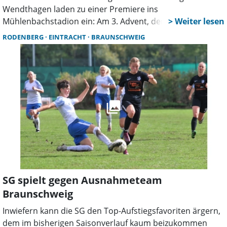
Wendthagen laden zu einer Premiere ins
Mühlenbachstadion ein: Am 3. Advent, dem 14.
Dezember, veranstalten hier der TSV und die
RODENBERG
EINTRACHT
BRAUNSCHWEIG
Kirchengemeinde von 16 Uhr bis 18 Uhr ein großes Open-
Air-Weihnachtssingen.
SG spielt gegen Ausnahmeteam
Braunschweig
Inwiefern kann die SG den Top-Aufstiegsfavoriten ärgern,
dem im bisherigen Saisonverlauf kaum beizukommen