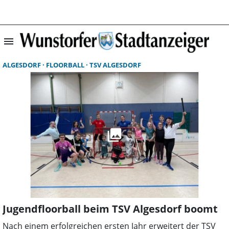
menu
Suchergebnisse 
ALGESDORF
FLOORBALL
TSV ALGESDORF
Jugendfloorball beim TSV Algesdorf boomt
Nach einem erfolgreichen ersten Jahr erweitert der TSV