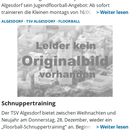
Algesdorf sein Jugendfloorball-Angebot: Ab sofort
trainieren die Kleinen montags von 16:00 bis 17:30 Uhr
(für 7- bis 9-Jährige) und mittwochs neu von 17:00 bis
ALGESDORF
TSV ALGESDORF
FLOORBALL
18:30 Uhr (für 10- bis 15-Jährige) in der Sporthalle
Suntalstraße in Rodenberg. Das Trainerteam Johanna
Deseniß und Felix von Studsinske betreut beide Gruppen
und prüft zudem die Teilnahme an einem ersten
Spielbetrieb ab Sommer.
Schnuppertraining
Der TSV Algesdorf bietet zwischen Weihnachten und
Neujahr am Donnerstag, 28. Dezember, wieder ein
„Floorball-Schnuppertraining” an. Beginn ist um 18 Uhr,