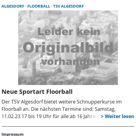
interessierte Teilnehmerinnen und Teilnehmer ab 14
ALGESDORF
FLOORBALL
TSV ALGESDORF
Jahren sind dazu herzlich willkommen.
Neue Sportart Floorball
Der TSV Algesdorf bietet weitere Schnupperkurse im
Floorball an. Die nächsten Termine sind: Samstag,
11.02.23 17 bis 19 Uhr für alle ab 16 Jahren und Sonntag,
12.02., 16 bis 18 Uhr für alle zwischen acht und 15 Jahren.
Eine Teilnahme am Schnupperkurs ist unverbindlich,
Impressum