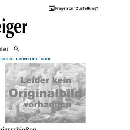
newspaper
Fragen zur Zustellung?
Suchergebnisse | 
search
latt
NSDORF
GRÜNKOHL
KOHL
nigsschießen