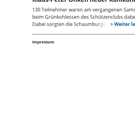
130 Teilnehmer waren am vergangenen Sam
beim Grünkohlessen des Schützenclubs dabe
Dabei sorgten die Schaumburger Musikanten
einen stimmungsvollen Rahmen im
Schützenhaus. Diese Räumlichkeiten wurden
Impressum
extra für diese Veranstaltung und die
Jahreshauptversammlung am kommenden
Wochenende ausgeräumt und zum Saal
gemacht. Zum neuen Kohlkönig konnte am
späten Abend Klaus-Peter Onken gekürt wer
Dieser setzte sich im spannenden Finale im
Konkurrenzkampf gegen Sascha Grotjahn, Ro
Thal und Andreas Thienel durch. Der
ausscheidende Kohlkönig Ottmar Schmidt
konnte so seine lange Amtszeit beenden und
vorbereitete „Kohlrede“ vortragen. Ein Wechs
gibt es in der Moderation des Abends, Heiko
Kartube übergab den Staffelstab an Steffen