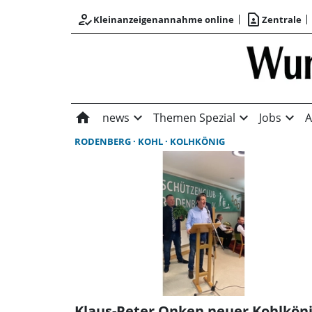
how_to_reg
contact_page
Kleinanzeigenannahme online
Zentrale
home
expand_more
expand_more
expand_more
news
Themen Spezial
Jobs
A
RODENBERG
KOHL
KOLHKÖNIG
Klaus-Peter Onken neuer Kohlkön