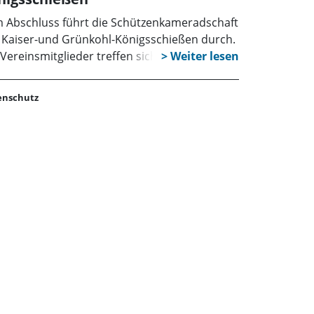
 Abschluss führt die Schützenkameradschaft
 Kaiser-und Grünkohl-Königsschießen durch.
 Vereinsmitglieder treffen sich am Samstag,
 Oktober 2022, ab 16.30 Uhr im
fgemeinschaftshaus und ermitteln bis 18.00
enschutz
 den König. Der gemütliche Teil beginnt mit
 Grünkohlessen. Anmeldungen werden bis
 15. Oktober bei Hannelore Zehbe, unter
43-2848 oder per E-Mail hp@sk-reinsdorf.de,
ünscht.