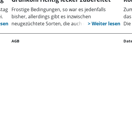
stag
Frostige Bedingungen, so war es jedenfalls
Zum
i.
bisher, allerdings gibt es inzwischen
das
 für
neugezüchtete Sorten, die auch mit anderen
Die
Bedingungen zurechtkommen. Dennoch: Etwas
22.
kühlere Temperaturen braucht es schon, damit
Dor
AGB
Dat
der Kohl gut schmeckt. Grünkohl gehört zu den
Uhr
eiweißreichsten Gemüsearten. Auch sein Gehalt
dem
an Mineralstoffen ist sehr hoch.
zum
050
den.
gew
lf
 die
el