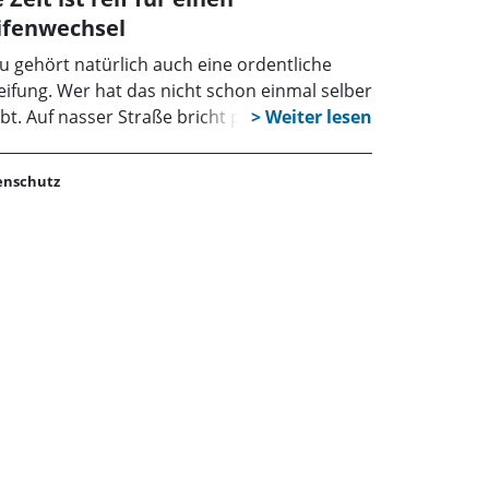
ifenwechsel
u gehört natürlich auch eine ordentliche
eifung. Wer hat das nicht schon einmal selber
bt. Auf nasser Straße bricht plötzlich der
en aus. Schrecksekunden sind dann
esagt und fast jeder weiß, dass er diesen
enschutz
lenritt“, der leicht zu Unfällen führen kann,
 nicht mehr verkehrsgerechten Reifen an
nem Fahrzeug zu verdanken hat. Das muss
ht sein und die schlechte Bereifung auf
ere Kosten zu schieben wäre leichtsinnig.
erdem, so der Automobilclub von
schland e. V. (AvD), riskiert jeder mit einer
ht den Straßenverhältnissen angepassten
eifung ein saftiges Bußgeld. Wer mit
iltiefen unter drei bis vier Millimetern fährt,
lte an einen Reifenwechsel denken, denn mit
sen Werten nimmt die Griffigkeit und damit