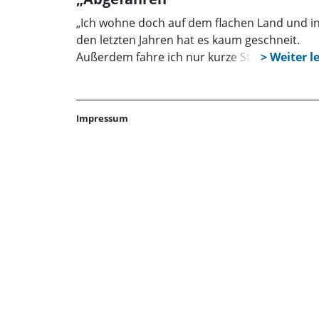
„Ich wohne doch auf dem flachen Land und i
den letzten Jahren hat es kaum geschneit.
Außerdem fahre ich nur kurze Strecken, laute
oftmals die Meinung“. In Deutschland gilt die
‚situative‘ Winterreifenpflicht, die ist nicht an
Wetterverhältnisse oder an ein Datum geknü
Impressum
Als grobe Faustregel gelte, Winterreifen von
Oktober bis Ostern. Mit unserer Serie
„Abgefahren“ soll den Autofahrern verdeutlic
werden, was zum Thema Winterreifen zu
beachten ist und wie hoch die Bußgelder bei
Verstößen sind. Wer umsichtig handelt, kann
einem entsprechenden Verhalten nicht nur
unnötige Bußgelder sparen, sondern sich un
andere Verkehrsteilnehmer auch vor Unfälle
bewahren. Neureifen haben eine Profiltiefe v
acht Millimetern. Der Gesetzgeber verhängt 
Mindestprofiltiefe von 1,6 Millimetern. Die