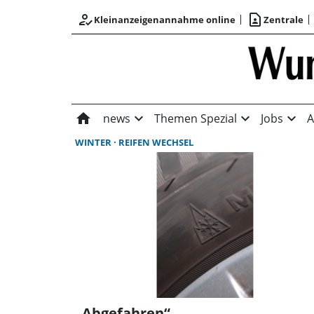
how_to_reg
contact_page
Kleinanzeigenannahme online
Zentrale
home
expand_more
expand_more
expand_more
news
Themen Spezial
Jobs
A
WINTER
REIFEN WECHSEL
„Abgefahren“