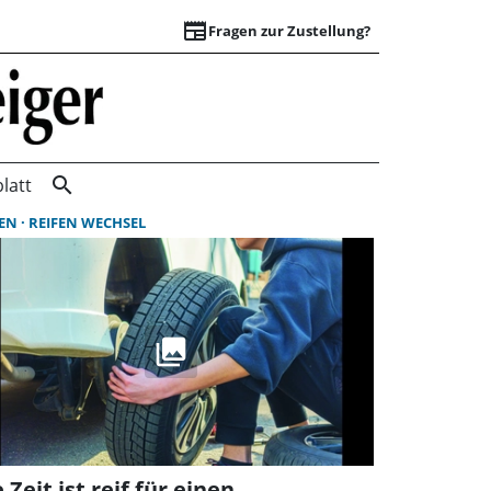
newspaper
Fragen zur Zustellung?
Suchergebnisse | 
search
latt
FEN
REIFEN WECHSEL
 Zeit ist reif für einen