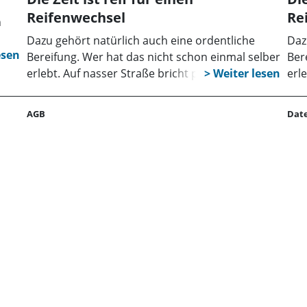
Reifenwechsel
Re
n
Dazu gehört natürlich auch eine ordentliche
Daz
t
Bereifung. Wer hat das nicht schon einmal selber
Ber
erlebt. Auf nasser Straße bricht plötzlich der
erle
 die
Wagen aus. Schrecksekunden sind dann
Wag
pft.
angesagt und fast jeder weiß, dass er diesen
ang
AGB
Dat
„Höllenritt“, der leicht zu Unfällen führen kann,
„Höl
den nicht mehr verkehrsgerechten Reifen an
den
ht
seinem Fahrzeug zu verdanken hat. Das muss
sei
nicht sein und die schlechte Bereifung auf
nic
höhere Kosten zu schieben wäre leichtsinnig.
höh
 bei
Außerdem, so der Automobilclub von
Auß
Deutschland e. V. (AvD), riskiert jeder mit einer
Deut
d
nicht den Straßenverhältnissen angepassten
nic
n
Bereifung ein saftiges Bußgeld. Wer mit
Ber
on
Profiltiefen unter drei bis vier Millimetern fährt,
Prof
eine
sollte an einen Reifenwechsel denken, denn mit
sol
diesen Werten nimmt die Griffigkeit und damit
die