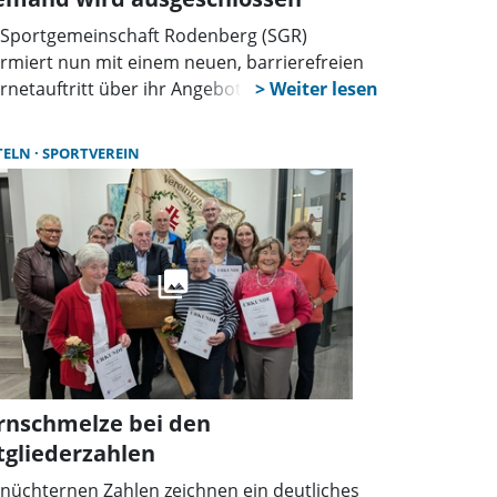
 Sportgemeinschaft Rodenberg (SGR)
ormiert nun mit einem neuen, barrierefreien
ernetauftritt über ihr Angebot an Aktivitäten.
esetzt wurde die Website vom IT- und
italdienstleister MBAG, unterstützt durch eine
TELN
SPORTVEREIN
derung der Aktion Mensch. Ziel des Projekts
 es, einen modernen Webauftritt zu schaffen,
 für alle Menschen zugänglich ist –
bhängig von möglichen Einschränkungen
r der verwendeten Technik.
rnschmelze bei den
tgliederzahlen
 nüchternen Zahlen zeichnen ein deutliches