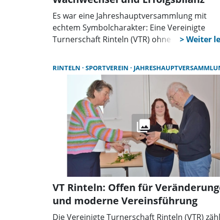
Es war eine Jahreshauptversammlung mit
echtem Symbolcharakter: Eine Vereinigte
Turnerschaft Rinteln (VTR) ohne Karl-Heinz
Frühmark an der Spitze? Bislang eigentlich
undenkbar. Nun machte er den Weg frei für
RINTELN
SPORTVEREIN
JAHRESHAUPTVERSAMMLU
seinen Nachfolger, wurde gebührend zum
Ehrenmitglied ernannt – und hinterlässt eine
rundum gesunden Verein.
VT Rinteln: Offen für Veränderun
und moderne Vereinsführung
Die Vereinigte Turnerschaft Rinteln (VTR) zähl