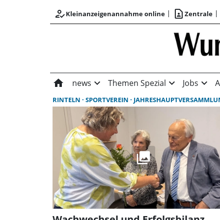
how_to_reg
contact_page
Kleinanzeigenannahme online
Zentrale
home
expand_more
expand_more
expand_more
news
Themen Spezial
Jobs
A
RINTELN
SPORTVEREIN
JAHRESHAUPTVERSAMMLU
Wachwechsel und Erfolgsbilanz