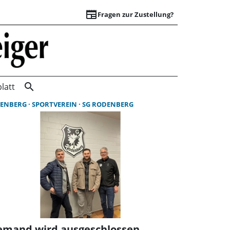
newspaper
Fragen zur Zustellung?
Suchergebnisse | 
search
latt
ENBERG
SPORTVEREIN
SG RODENBERG
emand wird ausgeschlossen