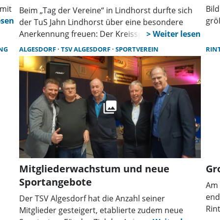
amit
Bil
Beim „Tag der Vereine“ in Lindhorst durfte sich
in,
grö
der TuS Jahn Lindhorst über eine besondere
rne
ein
Anerkennung freuen: Der Kreissportbund
Sup
Schaumburg überbrachte dem Verein im Auftrag
NG
ALGESDORF
TSV ALGESDORF
SPORTVEREIN
RIN
er
Mit
des Landessportbundes Niedersachsen die
er
das
Auszeichnung als „Engagementfreundlicher
aus
Sportverein“. Überreicht wurde das Zertifikat
Frü
von Jörg Eberding, der beim Kreissportbund für
der
Mit
Organisations- und Vereinsentwicklung
te.
Kas
zuständig ist.
er
sei
Erw
dra
daf
Mitgliederwachstum und neue
Gr
der
Sportangebote
Am 
ion
neu
end
der
Der TSV Algesdorf hat die Anzahl seiner
Rin
Vor
Mitglieder gesteigert, etablierte zudem neue