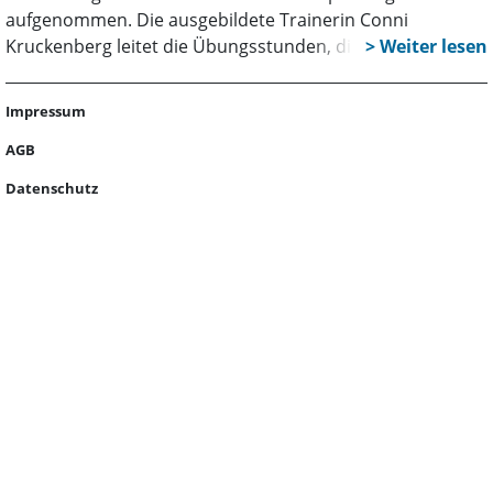
aufgenommen. Die ausgebildete Trainerin Conni
Kruckenberg leitet die Übungsstunden, die auf einem
achtsamen, gesundheitsfördernden und ganzheitlichem
Bewegungskonzept für jedes Alter und jeden
Impressum
Fitnesszustand beruhen.
AGB
Datenschutz