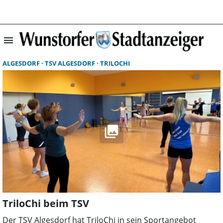
menu
Suchergebnisse 
ALGESDORF
TSV ALGESDORF
TRILOCHI
TriloChi beim TSV
Der TSV Algesdorf hat TriloChi in sein Sportangebot