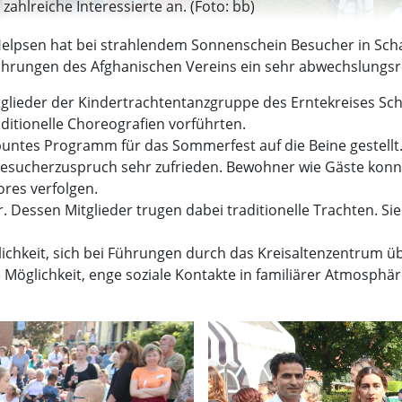
ahlreiche Interessierte an. (Foto: bb)
elpsen hat bei strahlendem Sonnenschein Besucher in Schar
ührungen des Afghanischen Vereins ein sehr abwechslungs
tglieder der Kindertrachtentanzgruppe des Erntekreises Sc
aditionelle Choreografien vorführten.
untes Programm für das Sommerfest auf die Beine gestellt. 
em Besucherzuspruch sehr zufrieden. Bewohner wie Gäste ko
res verfolgen.
r. Dessen Mitglieder trugen dabei traditionelle Trachten. S
lichkeit, sich bei Führungen durch das Kreisaltenzentrum 
öglichkeit, enge soziale Kontakte in familiärer Atmosphär