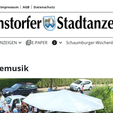
Impressum
AGB
Datenschutz
expand_more
picture_as_pdf
info
expand_more
NZEIGEN
E-PAPER
Schaumburger-Wochenb
vemusik