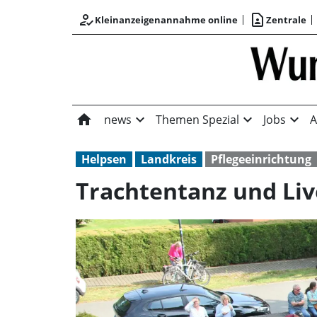
how_to_reg
contact_page
Kleinanzeigenannahme online
Zentrale
home
expand_more
expand_more
expand_more
news
Themen Spezial
Jobs
A
Helpsen
Landkreis
Pflegeeinrichtung
Trachtentanz und Li