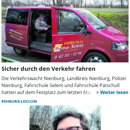
Bayrak hat ihre Nachfolge angetreten.
Sicher durch den Verkehr fahren
Die Verkehrswacht Nienburg, Landkreis Nienburg, Polizei
Nienburg, Fahrschule Selent und Fahrschule Patschull
hatten auf dem Festplatz zum letzten Mal in diesem Jahr
ein Fahrtraining für Senioren angeboten. Das
REHBURG-LOCCUM
dazugehörige Infoprogramm fand im „Naturfreundehaus”
statt. Pünktlich begannen die Senioren, indem sie an
einer Klebewand einige Details aus ihrem
Autofahrerleben anonym von sich gaben. Axel Grünvogel