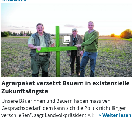
beiden Landesligisten direkt aufeinander. Der
Rahmenspielplan unterscheidet sich wegen des Saison-
Abbruchs 2019/2020 deutlich von dem der Vorjahre.
Landesliga: Die Vorrunden-Staffeln mit Schaumburger
Teams:
Agrarpaket versetzt Bauern in existenzielle
Zukunftsängste
Unsere Bäuerinnen und Bauern haben massiven
Gesprächsbedarf, dem kann sich die Politik nicht länger
verschließen”, sagt Landvolkpräsident Albert Schulte to
Brinke. „Jetzt rächt sich, dass
Bundeslandwirtschaftsministerin Julia Klöckner sich