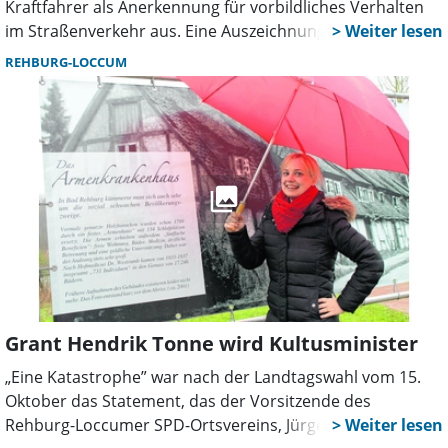
Kraftfahrer als Anerkennung für vorbildliches Verhalten
im Straßenverkehr aus. Eine Auszeichnung können alle
Kraftfahrer, Berufskraftfahrer und Straßenbahnführer mit
REHBURG-LOCCUM
mindestens zehnjähriger vorbildlicher Fahrzeit erhalten.
Vorgenommen werden die Auszeichnungen grundsätzlich
von den örtlichen Verkehrswachten. Dort erhalten
interessierte Kraftfahrer auch weitere Informationen und
Ansprechpartner. Für die Bearbeitung des Antrages
entstehen Kosten in Höhe von 15,30 Euro.” So informiert
die Deutsche Verkehrswacht Niedersachsen auf ihrer
Homepage im Internet.
Grant Hendrik Tonne wird Kultusminister
„Eine Katastrophe” war nach der Landtagswahl vom 15.
Oktober das Statement, das der Vorsitzende des
Rehburg-Loccumer SPD-Ortsvereins, Jürgen Wagner,