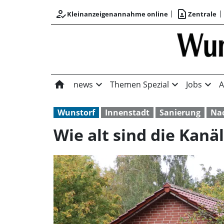
how_to_reg
contact_page
Kleinanzeigenannahme online
Zentrale
home
expand_more
expand_more
expand_more
news
Themen Spezial
Jobs
A
Wunstorf
Innenstadt
Sanierung
Nac
Wie alt sind die Kanä