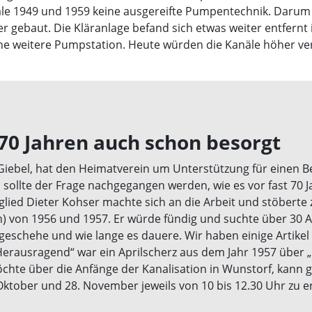
le 1949 und 1959 keine ausgereifte Pumpentechnik. Darum 
r gebaut. Die Kläranlage befand sich etwas weiter entfernt
ine weitere Pumpstation. Heute würden die Kanäle höher v
70 Jahren auch schon besorgt
Giebel, hat den Heimatverein um Unterstützung für einen Be
s sollte der Frage nachgegangen werden, wie es vor fast 70 
glied Dieter Kohser machte sich an die Arbeit und stöberte
 von 1956 und 1957. Er würde fündig und suchte über 30 Ar
geschehe und wie lange es dauere. Wir haben einige Artikel 
Herausragend“ war ein Aprilscherz aus dem Jahr 1957 über „
te über die Anfänge der Kanalisation in Wunstorf, kann g
Oktober und 28. November jeweils von 10 bis 12.30 Uhr zu e