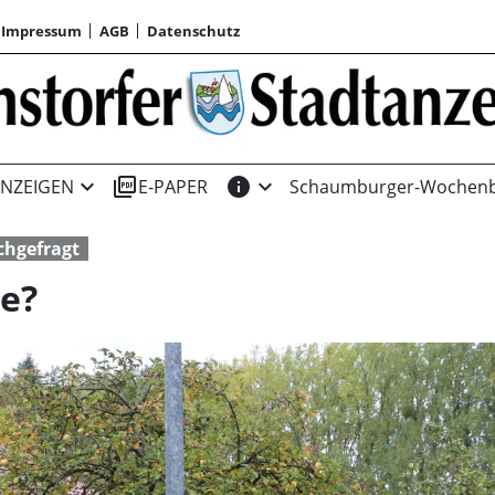
Impressum
AGB
Datenschutz
expand_more
picture_as_pdf
info
expand_more
NZEIGEN
E-PAPER
Schaumburger-Wochenb
hgefragt
le?