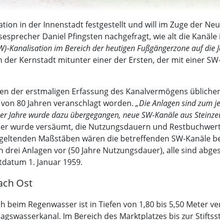
tion in der Innenstadt festgestellt und will im Zuge der N
esprecher Daniel Pfingsten nachgefragt, wie alt die Kanäle 
W)-Kanalisation im Bereich der heutigen Fußgängerzone auf die 
n der Kernstadt mitunter einer der Ersten, der mit einer SW
iten der erstmaligen Erfassung des Kanalvermögens üblichen
von 80 Jahren veranschlagt worden.
„Die Anlagen sind zum je
80er Jahre wurde dazu übergegangen, neue SW-Kanäle aus Steinz
Leider wurde versäumt, die Nutzungsdauern und Restbuchwer
eltenden Maßstäben wären die betreffenden SW-Kanäle ber
n drei Anlagen vor (50 Jahre Nutzungsdauer), alle sind abg
tdatum 1. Januar 1959.
ach Ost
beim Regenwasser ist in Tiefen von 1,80 bis 5,50 Meter verb
agswasserkanal. Im Bereich des Marktplatzes bis zur Stifts