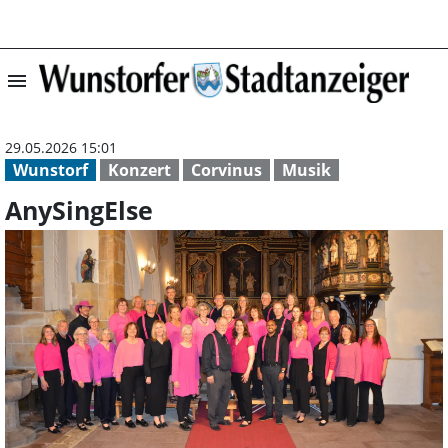
menu
AnySingElse | W
29.05.2026 15:01
Wunstorf
Konzert
Corvinus
Musik
AnySingElse