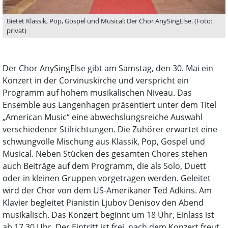
Bietet Klassik, Pop, Gospel und Musical: Der Chor AnySingElse. (Foto:
privat)
Der Chor AnySingElse gibt am Samstag, den 30. Mai ein
Konzert in der Corvinuskirche und verspricht ein
Programm auf hohem musikalischen Niveau. Das
Ensemble aus Langenhagen präsentiert unter dem Titel
„American Music“ eine abwechslungsreiche Auswahl
verschiedener Stilrichtungen. Die Zuhörer erwartet eine
schwungvolle Mischung aus Klassik, Pop, Gospel und
Musical. Neben Stücken des gesamten Chores stehen
auch Beiträge auf dem Programm, die als Solo, Duett
oder in kleinen Gruppen vorgetragen werden. Geleitet
wird der Chor von dem US-Amerikaner Ted Adkins. Am
Klavier begleitet Pianistin Ljubov Denisov den Abend
musikalisch. Das Konzert beginnt um 18 Uhr, Einlass ist
ab 17.30 Uhr. Der Eintritt ist frei, nach dem Konzert freut