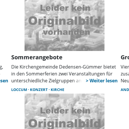
gust
eig
e in
te
Sommerangebote
Gr
g,
Die Kirchengemeinde Dedensen-Gümmer bietet
Vie
-
in den Sommerferien zwei Veranstaltungen für
zus
unterschiedliche Zielgruppen an: einen
Neu
-
Familienfilmabend im Gemeindehaus sowie
Loc
LOCCUM
KONZERT
KIRCHE
AN
en
einen Kurs mit Elementen chinesischer
Mit
en
Bewegungskunst im Kirchgarten. Anmeldungen
Syn
amt
sind erforderlich.
wir