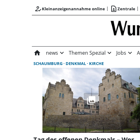
how_to_reg
contact_page
Kleinanzeigenannahme online
Zentrale
home
expand_more
expand_more
expand_more
news
Themen Spezial
Jobs
A
SCHAUMBURG
DENKMAL
KIRCHE
Tag des offenen Denkmals – Wer