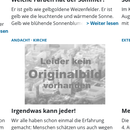
Er ist gelb wie gelbgoldene Weizenfelder. Er ist
Im 
gelb wie die leuchtende und wärmende Sonne.
Aug
Gelb wie blühende Sonnenblumen und wie der
mit
er
Raps, der erste Vorbote des Sommers.
Hau
st,
fre
ANDACHT
KIRCHE
EXT
Sch
Pas
wir
sor
rger
Ein
Bes
Das
und
n
Irgendwas kann jeder!
Me
ion
Wir alle haben schon einmal die Erfahrung
Die
em
gemacht: Menschen schätzen uns auch wegen
4. 