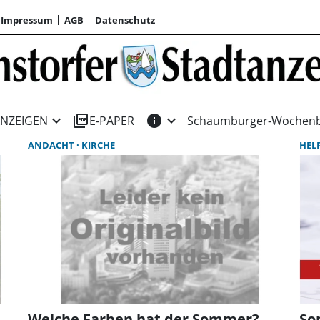
Impressum
AGB
Datenschutz
expand_more
picture_as_pdf
info
expand_more
NZEIGEN
E-PAPER
Schaumburger-Wochenb
ANDACHT
KIRCHE
HEL
Welche Farben hat der Sommer?
So