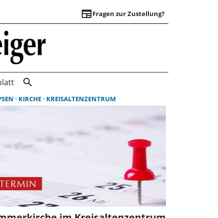
newspaper
Fragen zur Zustellung?
Suchergebnisse | 
search
latt
PSEN
KIRCHE
KREISALTENZENTRUM
mmerkirche im Kreisaltenzentrum