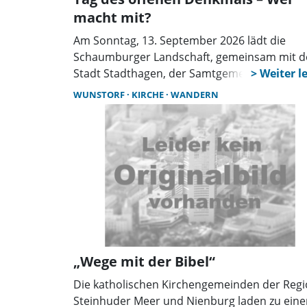
macht mit?
Am Sonntag, 13. September 2026 lädt die
Schaumburger Landschaft, gemeinsam mit d
Stadt Stadthagen, der Samtgemeinde Lindhor
Eigentümerinnen und Eigentümern von
WUNSTORF
KIRCHE
WANDERN
Denkmalen, sowie vielen ehrenamtlichen
Helfern, zum Tag des offenen Denkmals ein (
berichteten). Die Vorsitzende der Schaumbu
Landschaft, Lu Seegers, freut sich besonders,
weil diese Veranstaltung mit so vielen
Denkmalen, wie noch nie, stattfinden kann. 
Schaumburger Wochenblatt stellt in dieser 
in der kommenden Ausgabe die 33 Objekte i
und um Stadthagen und Lindhorst vor.
„Wege mit der Bibel“
Die katholischen Kirchengemeinden der Reg
Steinhuder Meer und Nienburg laden zu ein