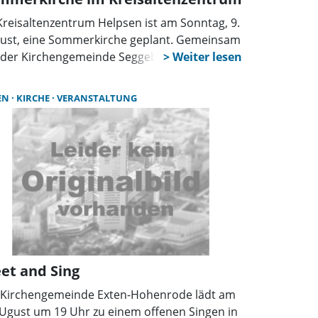
Kreisaltenzentrum Helpsen ist am Sonntag, 9.
ust, eine Sommerkirche geplant. Gemeinsam
 der Kirchengemeinde Seggebruch lädt das
s um 11 Uhr zu einem Gottesdienst unter
iem Himmel auf dem Gelände an der
EN
KIRCHE
VERANSTALTUNG
achtstraße 40 ein. Den Gottesdienst gestaltet
tor Herde. Für die musikalische Begleitung
gt der Posaunenchor aus Seggebruch.
geladen sind Bewohnerinnen und Bewohner,
ucher, Nachbarn sowie Familie und Freunde.
et and Sing
 Kirchengemeinde Exten-Hohenrode lädt am
AUgust um 19 Uhr zu einem offenen Singen in