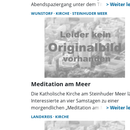
Abendspaziergang unter dem Titel „Wege mit
der Bibel“ ein. Dabei sollen Naturerlebnis,
WUNSTORF
KIRCHE
STEINHUDER MEER
persönliche Begegnungen und biblische Imp
miteinander verbunden werden.
Meditation am Meer
Die Katholische Kirche am Steinhuder Meer l
Interessierte an vier Samstagen zu einer
morgendlichen „Meditation am Meer“ ein. Sie
dauert etwa eine halbe Stunde und besteht 
LANDKREIS
KIRCHE
einem biblischen Impuls, einer Anleitung zur
Stille und einem einfachen Gebet. Die Medita