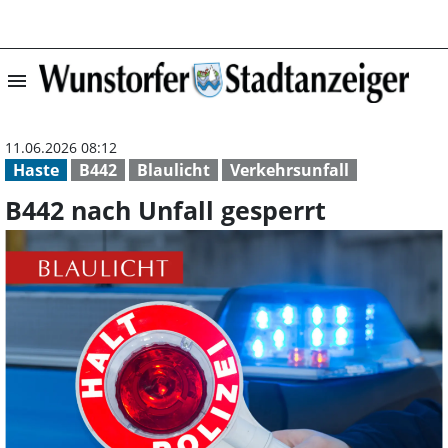
menu
B442 nach Unfal
11.06.2026 08:12
Haste
B442
Blaulicht
Verkehrsunfall
B442 nach Unfall gesperrt