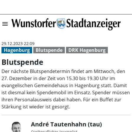
menu
Blutspende | Wu
29.12.2023 22:09
Hagenburg
Blutspende
DRK Hagenburg
Blutspende
Der nächste Blutspendetermin findet am Mittwoch, den
27. Dezember in der Zeit von 15.30 bis 19.30 Uhr im
evangelischen Gemeindehaus in Hagenburg statt. Damit
ist diesmal kein Spendemobil im Einsatz. Spender müssen
ihren Personalausweis dabei haben. Für ein Buffet zur
Stärkung ist wieder ist gesorgt.
André Tautenhahn (tau)
Freiberuflicher Journalist