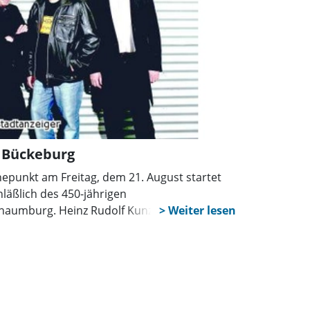
n Bückeburg
epunkt am Freitag, dem 21. August startet
läßlich des 450-jährigen
chaumburg. Heinz Rudolf Kunze und Purple
 Wolfgang Stute und Josef Piek unter dem
f dem Bückeburger Marktplatz auftreten.
etwas leisere Gangart der Musik. Heinz
me” Art des Konzertes schon immer geschätzt,
likum näher sein, und umgekehrt.