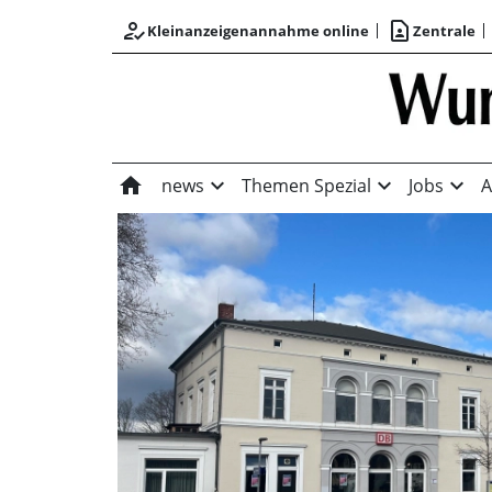
how_to_reg
contact_page
Kleinanzeigenannahme online
Zentrale
home
expand_more
expand_more
expand_more
news
Themen Spezial
Jobs
A