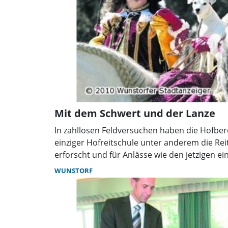
Mit dem Schwert und der Lanze
In zahllosen Feldversuchen haben die Hofber
einziger Hofreitschule unter anderem die Rei
erforscht und für Anlässe wie den jetzigen 
angelegt. Geschlitzte Beinkleider, Rapier un
WUNSTORF
aufgeschlagene Hutkrempen, Rüschenkragen
Damenroben harren ihres Einsatzes zu Fuß u
Prächtig und stolz: Die Hofreitschule in Bück
Renaissance-Turnier im Rahmen des „Schaum