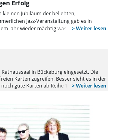
gen Erfolg
 kleinen Jubiläum der beliebten,
merlichen Jazz-Veranstaltung gab es in
sem Jahr wieder mächtig was auf die Ohren.
eits am vergangenen Freitag gaben die
seits beliebten Bückeburger Jäger einiges aus
em Repertoire zum Besten. Am Samstag
WUNSTORF
gte dann der fulminante Jazz-Abend, an dem
Gratulatio
h trotz regnerischem Wetters zahlreiche
m Rathaussaal in Bückeburg eingesetzt. Die
Die Landesbis
sonen im Palaisgarten der Bernd Blindow
freien Karten zugreifen. Besser sieht es in der
aus dem Kreis
ule eingefunden hatten.
 es noch gute Karten ab Reihe 14. Schnäppchen
kirchlichen L
he frei. Karten können ganz einfach bei der