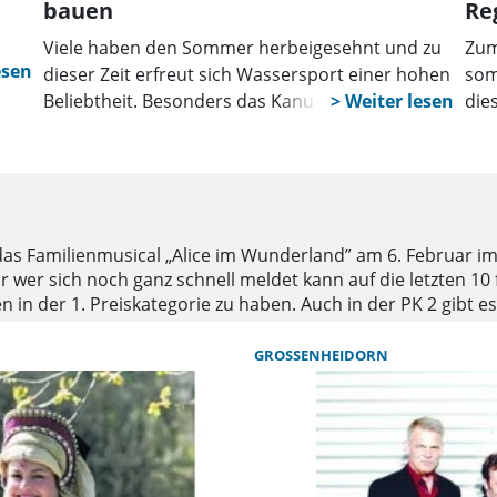
bauen
Re
Viele haben den Sommer herbeigesehnt und zu
Zum
dieser Zeit erfreut sich Wassersport einer hohen
som
Beliebtheit. Besonders das Kanu- und
die
 den
Kajakfahren hat es vielen sportbegeisterten
Ber
 &
Menschen angetan.
all
ihr
fol
sic
r das Familienmusical „Alice im Wunderland” am 6. Februar i
Per
r wer sich noch ganz schnell meldet kann auf die letzten 10 
Sch
en in der 1. Preiskategorie zu haben. Auch in der PK 2 gibt
hen. Da sind noch einige Plätze im Seitenrang in der 1. Rei
 bestellt werden.
GROSSENHEIDORN