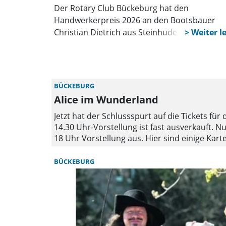
Der Rotary Club Bückeburg hat den
Handwerkerpreis 2026 an den Bootsbauer
Christian Dietrich aus Steinhude verliehen. In
einer feierlichen Zeremonie überreichte
Präsidentin Lu Seegers die Auszeichnung an
Inhaber der renommierten Bootswerft Bopp
Dietrich.
BÜCKEBURG
Alice im Wunderland
Jetzt hat der Schlussspurt auf die Tickets fü
14.30 Uhr-Vorstellung ist fast ausverkauft. Nu
18 Uhr Vorstellung aus. Hier sind einige Kart
kann man noch in der PK 3 auf dem Balkon mac
Sparkasse Schaumburg unter 01801/25551480
BÜCKEBURG