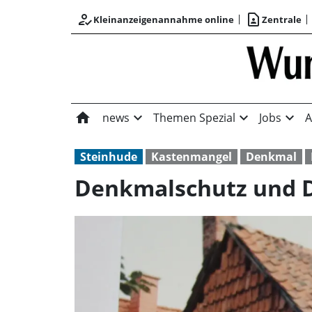
how_to_reg
contact_page
Kleinanzeigenannahme online
Zentrale
home
expand_more
expand_more
expand_more
news
Themen Spezial
Jobs
A
Steinhude
Kastenmangel
Denkmal
Denkmalschutz und 