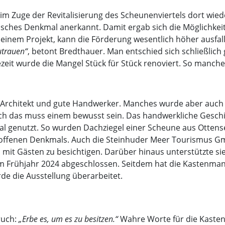
im Zuge der Revitalisierung des Scheunenviertels dort wied
sches Denkmal anerkannt. Damit ergab sich die Möglichkeit 
 einem Projekt, kann die Förderung wesentlich höher ausfall
utrauen“
, betont Bredthauer. Man entschied sich schließlic
gezeit wurde die Mangel Stück für Stück renoviert. So manch
er Architekt und gute Handwerker. Manches wurde aber auc
ch das muss einem bewusst sein. Das handwerkliche Geschic
ial genutzt. So wurden Dachziegel einer Scheune aus Ottens
s offenen Denkmals. Auch die Steinhuder Meer Tourismus G
t Gästen zu besichtigen. Darüber hinaus unterstützte sie 
im Frühjahr 2024 abgeschlossen. Seitdem hat die Kastenman
rde die Ausstellung überarbeitet.
ruch:
„Erbe es, um es zu besitzen.“
Wahre Worte für die Kastenm