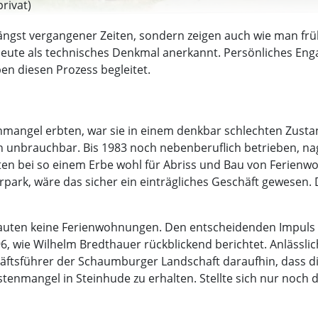
rivat)
ngst vergangener Zeiten, sondern zeigen auch wie man früh
Heute als technisches Denkmal anerkannt. Persönliches En
en diesen Prozess begleitet.
nmangel erbten, war sie in einem denkbar schlechten Zusta
 unbrauchbar. Bis 1983 noch nebenberuflich betrieben, nag
ten bei so einem Erbe wohl für Abriss und Bau von Ferienwo
ark, wäre das sicher ein einträgliches Geschäft gewesen. 
auten keine Ferienwohnungen. Den entscheidenden Impuls 
 wie Wilhelm Bredthauer rückblickend berichtet. Anlässli
ftsführer der Schaumburger Landschaft daraufhin, dass die
enmangel in Steinhude zu erhalten. Stellte sich nur noch die