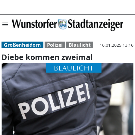
menu
Diebe kommen zw
Großenheidorn
Polizei
Blaulicht
16.01.2025 13:16
Diebe kommen zweimal