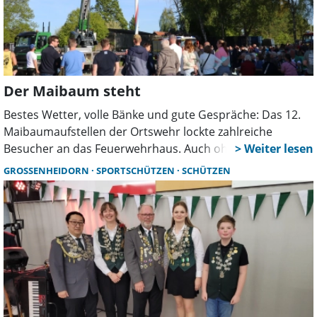
Der Maibaum steht
Bestes Wetter, volle Bänke und gute Gespräche: Das 12.
Maibaumaufstellen der Ortswehr lockte zahlreiche
Besucher an das Feuerwehrhaus. Auch ohne neues
Fahrzeug war die Veranstaltung erneut ein fester
GROSSENHEIDORN
SPORTSCHÜTZEN
SCHÜTZEN
Treffpunkt für das Dorfleben.