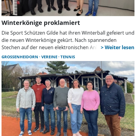
Winterkönige proklamiert
Die Sport Schützen Gilde hat ihren Winterball gefeiert und
die neuen Winterkönige gekürt. Nach spannenden
Stechen auf der neuen elektronischen Anlage wurden
Vereinsmeister ausgezeichnet und zahlreiche Titel
GROSSENHEIDORN
VEREINE
TENNIS
vergeben, bevor bis in die Nacht gefeiert wurde.