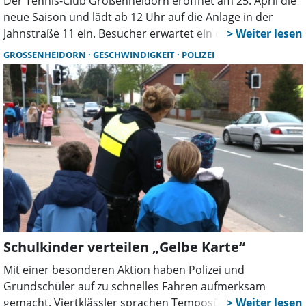
Der Tennis-Club Großenheidorn eröffnet am 25. April die
neue Saison und lädt ab 12 Uhr auf die Anlage in der
Jahnstraße 11 ein. Besucher erwartet ein offener Clubtag
mit kostenlosem Schnuppertraining, Einblicken ins
GROSSENHEIDORN
GESCHWINDIGKEIT
POLIZEI
Vereinsleben und sportlicher Atmosphäre.
Schulkinder verteilen „Gelbe Karte“
Mit einer besonderen Aktion haben Polizei und
Grundschüler auf zu schnelles Fahren aufmerksam
gemacht. Viertklässler sprachen Temposünder im 30er-