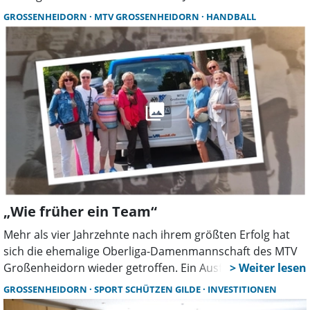
mit dem Ort verbunden und wollen Ausbildung, Technik
GROSSENHEIDORN
MTV GROSSENHEIDORN
HANDBALL
und Kameradschaft weiter stärken.
„Wie früher ein Team“
Mehr als vier Jahrzehnte nach ihrem größten Erfolg hat
sich die ehemalige Oberliga-Damenmannschaft des MTV
Großenheidorn wieder getroffen. Ein Ausflug nach Bad
Salzuflen wurde zur emotionellen Reise in die
GROSSENHEIDORN
SPORT SCHÜTZEN GILDE
INVESTITIONEN
Vergangenheit, mit viel Wiedersehensfreude und