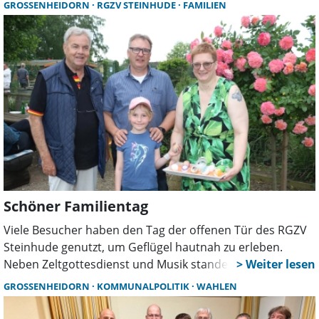
den Groheidos in Großenheidorn und dem Kolenfelder
GROSSENHEIDORN
RGZV STEINHUDE
FAMILIEN
Kinderchor mit einem Stück über das Weltall.
Schöner Familientag
Viele Besucher haben den Tag der offenen Tür des RGZV
Steinhude genutzt, um Geflügel hautnah zu erleben.
Neben Zeltgottesdienst und Musik standen vor allem
Tierkontakte, Kinderaktionen und kunstvoll gestaltete Eier
GROSSENHEIDORN
KOMMUNALPOLITIK
WAHLEN
im Mittelpunkt.