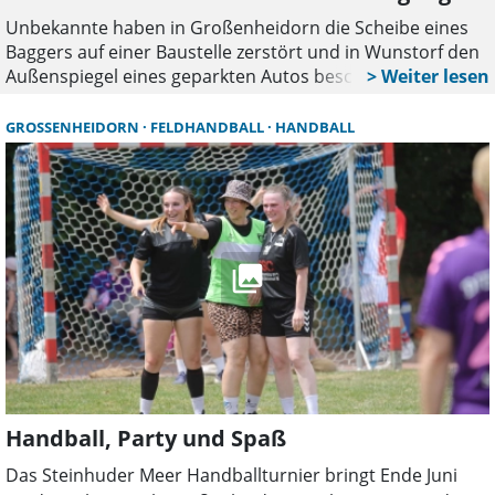
Unbekannte haben in Großenheidorn die Scheibe eines
Baggers auf einer Baustelle zerstört und in Wunstorf den
Außenspiegel eines geparkten Autos beschädigt. Die
Polizei hat Ermittlungen aufgenommen und bittet in
beiden Fällen um Hinweise aus der Bevölkerung.
GROSSENHEIDORN
FELDHANDBALL
HANDBALL
Handball, Party und Spaß
Das Steinhuder Meer Handballturnier bringt Ende Juni