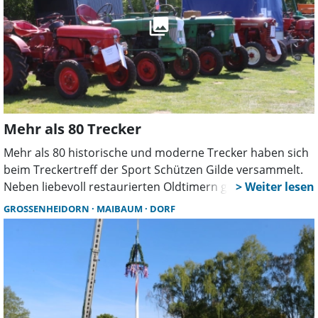
Mehr als 80 Trecker
Mehr als 80 historische und moderne Trecker haben sich
beim Treckertreff der Sport Schützen Gilde versammelt.
Neben liebevoll restaurierten Oldtimern gab es
Pflugvorführungen auf dem Acker – mit dabei auch
GROSSENHEIDORN
MAIBAUM
DORF
Ortsbürgermeister Martin Ehlerding.