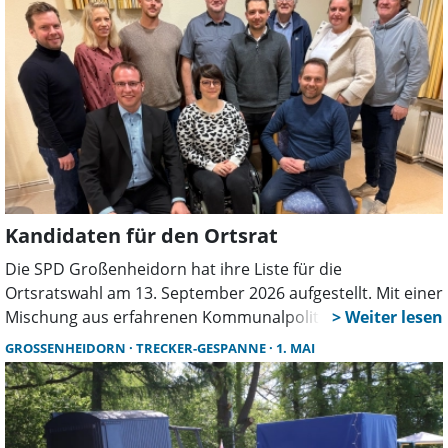
Kandidaten für den Ortsrat
Die SPD Großenheidorn hat ihre Liste für die
Ortsratswahl am 13. September 2026 aufgestellt. Mit einer
Mischung aus erfahrenen Kommunalpolitikern und
neuen, teils parteilosen Kandidaten tritt erneut Martin
GROSSENHEIDORN
TRECKER-GESPANNE
1. MAI
Ehlerding als Ortsbürgermeisterkandidat an.