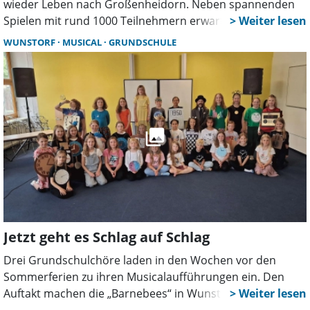
wieder Leben nach Großenheidorn. Neben spannenden
Spielen mit rund 1000 Teilnehmern erwartet die Besucher
ein buntes Rahmenprogramm mit „Spiel ohne Grenzen“
WUNSTORF
MUSICAL
GRUNDSCHULE
und einer großen Hallendisco mit Radio Bollerwagen.
Jetzt geht es Schlag auf Schlag
Drei Grundschulchöre laden in den Wochen vor den
Sommerferien zu ihren Musicalaufführungen ein. Den
Auftakt machen die „Barnebees“ in Wunstorf, gefolgt von