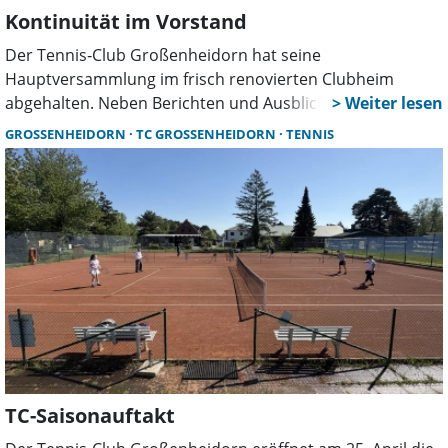
Kontinuität im Vorstand
Der Tennis‑Club Großenheidorn hat seine
Hauptversammlung im frisch renovierten Clubheim
abgehalten. Neben Berichten und Ausblicken stand vor
allem die Wahl des neuen Vorstands im Mittelpunkt. Mit
GROSSENHEIDORN
TC GROSSENHEIDORN
TENNIS
bewährtem Team und neuen Akzenten startet der Verein
in die Saison.
TC-Saisonauftakt