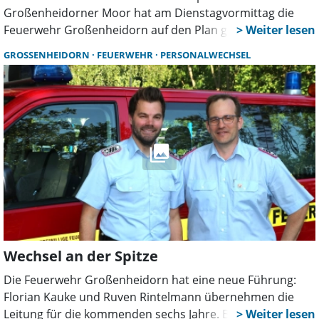
Großenheidorner Moor hat am Dienstagvormittag die
Feuerwehr Großenheidorn auf den Plan gerufen. Dank
des umsichtigen Handelns des Fahrers und des schnellen
GROSSENHEIDORN
FEUERWEHR
PERSONALWECHSEL
Eingreifens der Einsatzkräfte konnte eine Ausbreitung des
Feuers verhindert werden.
Wechsel an der Spitze
Die Feuerwehr Großenheidorn hat eine neue Führung:
Florian Kauke und Ruven Rintelmann übernehmen die
Leitung für die kommenden sechs Jahre. Beide sind eng