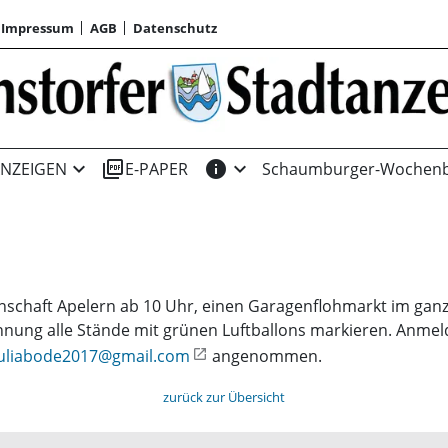
Impressum
AGB
Datenschutz
expand_more
picture_as_pdf
info
expand_more
NZEIGEN
E-PAPER
Schaumburger-Wochenb
inschaft Apelern ab 10 Uhr, einen Garagenflohmarkt im ganz
nung alle Stände mit grünen Luftballons markieren. Anme
juliabode2017@gmail.com
angenommen.
zurück zur Übersicht