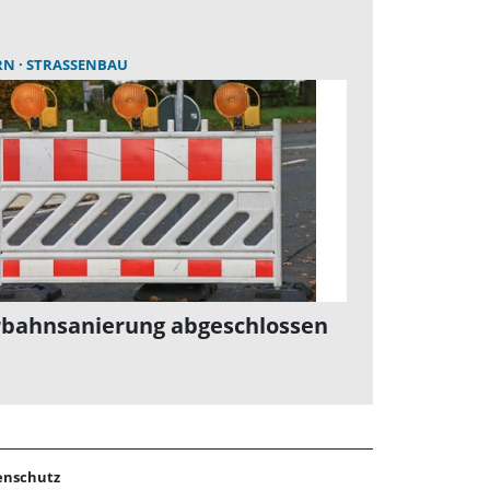
RN
STRASSENBAU
rbahnsanierung abgeschlossen
enschutz