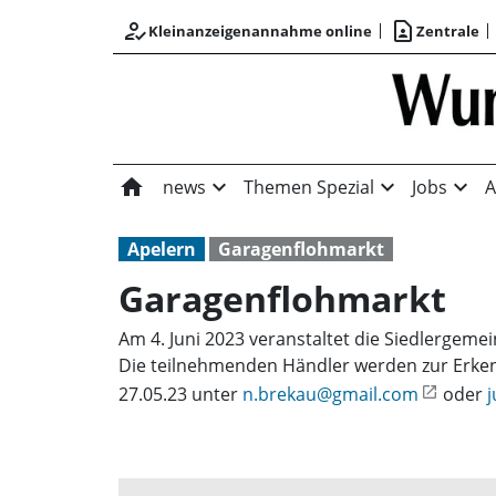
how_to_reg
contact_page
Kleinanzeigenannahme online
Zentrale
home
expand_more
expand_more
expand_more
news
Themen Spezial
Jobs
A
Apelern
Garagenflohmarkt
Garagenflohmarkt
Am 4. Juni 2023 veranstaltet die Siedlergeme
Die teilnehmenden Händler werden zur Erken
27.05.23 unter
n.brekau@gmail.com
oder