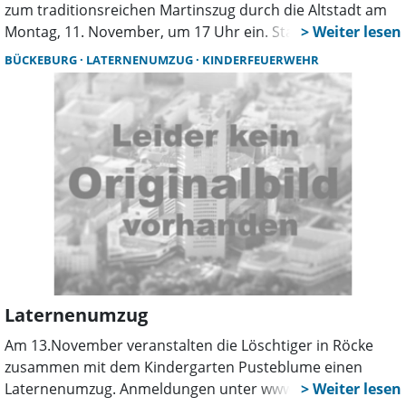
zum traditionsreichen Martinszug durch die Altstadt am
Montag, 11. November, um 17 Uhr ein. Start ist in der
Jakobi-Kirche am Kollegienplatz und dann bewegt sich der
BÜCKEBURG
LATERNENUMZUG
KINDERFEUERWEHR
Zug durch die Altstadt zu St. Sturmius, wo die Kinder mit
Stutenkerls und Kinderpunsch erwartet werden. Der
Gesang der Martinslieder wird von den Bläsern des
Symphonische Orchesters begleitet, der Zug wird
stimmungsvoll von der Jugendabteilung des THW mit
Fackeln gesichert und der Heilige Martin führt den Zug auf
dem Pferd an.
Laternenumzug
Am 13.November veranstalten die Löschtiger in Röcke
zusammen mit dem Kindergarten Pusteblume einen
Laternenumzug. Anmeldungen unter www.feuerwehr-