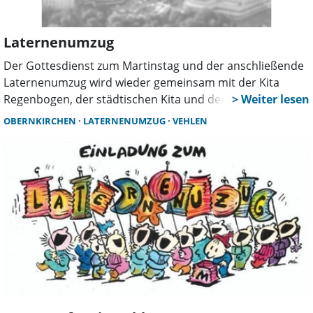
Laternenumzug
Der Gottesdienst zum Martinstag und der anschließende
Laternenumzug wird wieder gemeinsam mit der Kita
Regenbogen, der städtischen Kita und der katholischen
Kirchengemeinde veranstaltet. Am Freitag, 8. November
OBERNKIRCHEN
LATERNENUMZUG
VEHLEN
beginnt der Gottesdienst in der Petruskirche um 17.30
Uhr. Nach dem Gottesdienst zieht der Laternenumzug
durch den Ort und endet auf dem Küsterhausgelände.
Hier ist für viel Spaß und für die Verköstigung der
Teilnehmenden gesorgt. Gäste sind willkommen.