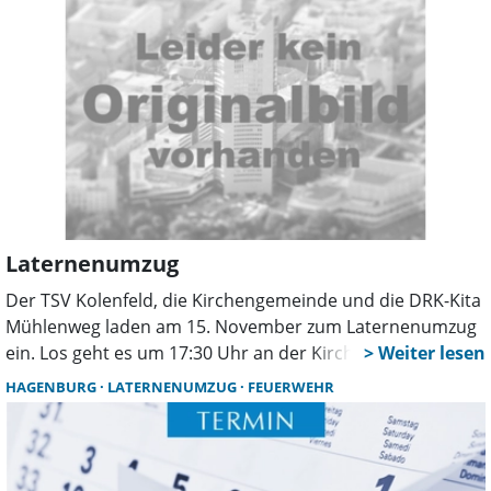
Laternenumzug
Der TSV Kolenfeld, die Kirchengemeinde und die DRK-Kita
Mühlenweg laden am 15. November zum Laternenumzug
ein. Los geht es um 17:30 Uhr an der Kirche mit einem
kleinen Gottesdienst mit Bildern, anschließend führt St.
HAGENBURG
LATERNENUMZUG
FEUERWEHR
Martin auf seinem Pferd die Teilnehmer zum TSV-Heim
(Sportplatz) an der Kanalstraße. Bei Würstchen und
Getränken soll der Abend gemeinsam ausklingen. Um
Anmeldung zum Würstchenessen wird bis zum 6.