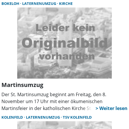
roecke.de oder bei Manuel Steckel dem
BOKELOH
LATERNENUMZUG
KIRCHE
Kinderfeuerwehrwart aus Röcke 0163-8169694 sind für
die bessere Planung erforderlich.
Martinsumzug
Der St. Martinsumzug beginnt am Freitag, den 8.
November um 17 Uhr mit einer ökumenischen
Martinsfeier in der katholischen Kirche St. Konrad in
Bokeloh. Anschließend zieht der Umzug mit Begleitung
KOLENFELD
LATERNENUMZUG
TSV KOLENFELD
des Musikzuges zum Feuerwehrgerätehaus.