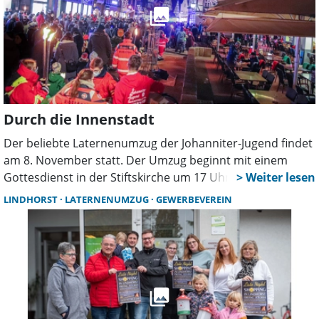
ausklingen lassen.
Durch die Innenstadt
Der beliebte Laternenumzug der Johanniter-Jugend findet
am 8. November statt. Der Umzug beginnt mit einem
Gottesdienst in der Stiftskirche um 17 Uhr. Es wird eine
Andacht mit Liedern und Geschichten geben, die von den
LINDHORST
LATERNENUMZUG
GEWERBEVEREIN
Kindertagesstätten der Wunstorfer Johanniter
ausgearbeitet wurde.