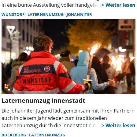
in eine bunte Ausstellung voller handgefertigter Unikate.
Von Malerei und Fotografie über liebevoll gearbeitete
WUNSTORF
LATERNENUMZUG
JOHANNITER
Produkte aus Stoff und Wolle bis hin zu originellen
Upcycling-Ideen reicht das kreative Spektrum. Auch die
herbstliche Küche kommt nicht zu kurz: Selbstgemachte
Leckereien laden zum Probieren und Mitnehmen ein.
Laternenumzug Innenstadt
Die Johanniter-Jugend lädt gemeinsam mit ihren Partnern
auch in diesem Jahr wieder zum traditionellen
Laternenumzug durch die Innenstadt ein. Die
stimmungsvolle Veranstaltung beginnt am Freitag, den 7.
BÜCKEBURG
LATERNENUMZUG