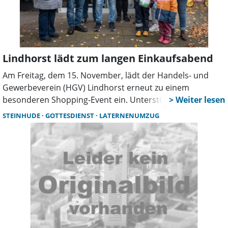
Lindhorst lädt zum langen Einkaufsabend
Am Freitag, dem 15. November, lädt der Handels- und
Gewerbeverein (HGV) Lindhorst erneut zu einem
besonderen Shopping-Event ein. Unterstützt durch die
örtlichen Kindergärten, die Feuerwehr und den
STEINHUDE
GOTTESDIENST
LATERNENUMZUG
Spielmannszug Glück-Auf, erwartet die Besucher ein
buntes Programm mit einer großen Laternenparade, Live-
Musik und einer spektakulären Feuershow auf dem
Marktplatz.