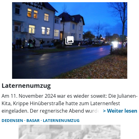
November um 17 Uhr mit einer Andacht in der
Stiftskirche.
Laternenumzug
Am 11. November 2024 war es wieder soweit: Die Julianen-
Kita, Krippe Hinüberstraße hatte zum Laternenfest
eingeladen. Der regnerische Abend wurde von
selbstgebastelten Laternen, bunten Knicklichtern und
DEDENSEN
BASAR
LATERNENUMZUG
Taschenlampen erhellt. Laternenlieder durften natürlich
auch bei diesem Laternenumzug nicht fehlen, womit