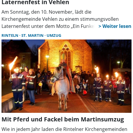
Laternenfest in Vehlen
Am Sonntag, den 10. November, lädt die
Kirchengemeinde Vehlen zu einem stimmungsvollen
Laternenfest unter dem Motto „Ein Funkeln im Dunkeln“
ein. Treffpunkt für den Umzug ist um 17 Uhr auf dem
RINTELN
ST. MARTIN
UMZUG
Spielplatz in der Straße „Am Weidkamp“. Organisiert wird
das Fest gemeinsam mit der Kita und der Freiwilligen
Feuerwehr Vehlen.
Mit Pferd und Fackel beim Martinsumzug
Wie in jedem Jahr laden die Rintelner Kirchengemeinden