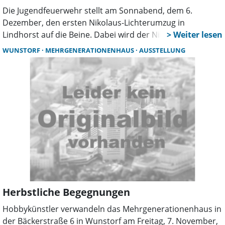
Die Jugendfeuerwehr stellt am Sonnabend, dem 6.
Dezember, den ersten Nikolaus-Lichterumzug in
Lindhorst auf die Beine. Dabei wird der Nikolaus auf
einem großen historischen Schlitten durch den Ort
WUNSTORF
MEHRGENERATIONENHAUS
AUSSTELLUNG
fahren bis zum Feuerwehrhaus an der Bahnhofstraße, wo
Essen und Getränke in weihnachtlicher Atmosphäre
warten.
Herbstliche Begegnungen
Hobbykünstler verwandeln das Mehrgenerationenhaus in
der Bäckerstraße 6 in Wunstorf am Freitag, 7. November,