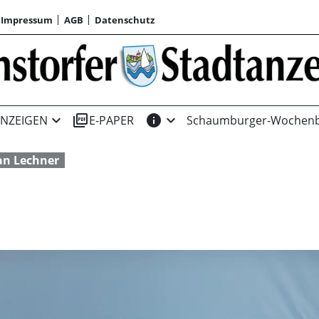
Impressum
AGB
Datenschutz
expand_more
picture_as_pdf
info
expand_more
NZEIGEN
E-PAPER
Schaumburger-Wochenb
an Lechner