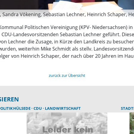
, Sandra Vökening, Sebastian Lechner, Heinrich Schaper, Hei
Kommunal Politischen Vereinigung (KPV- Niedersachsen) i
CDU-Landesvorsitzenden Sebastian Lechner geführt. Dieser
 von Lechner die Zusage, in Kürze den Landkreis zu besuche
rden, weiterhin Mike Schmidt als stellv. Landesvorsitzen
olger von Heinrich Schaper, der nach über 20 Jahren im Ha
zurück zur Übersicht
SIEREN
LITIK
HÜLSEDE
CDU
LANDWIRTSCHAFT
STAD