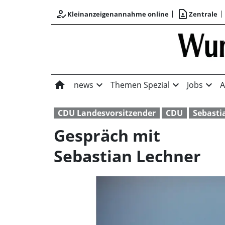
how_to_reg
contact_page
Kleinanzeigenannahme online
Zentrale
home
expand_more
expand_more
expand_more
news
Themen Spezial
Jobs
A
CDU Landesvorsitzender
CDU
Sebasti
Gespräch mit
Sebastian Lechner