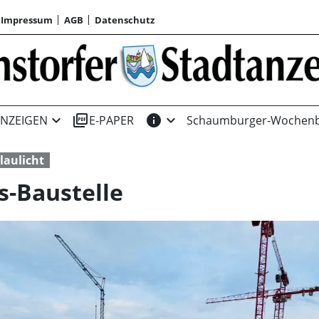
Impressum
AGB
Datenschutz
expand_more
picture_as_pdf
info
expand_more
NZEIGEN
E-PAPER
Schaumburger-Wochenb
laulicht
s-Baustelle