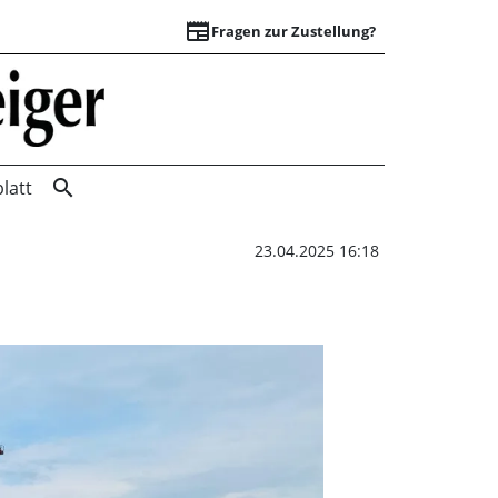
newspaper
Fragen zur Zustellung?
Großübung auf Airb
search
latt
23.04.2025 16:18