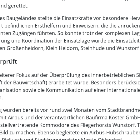
nd gerettet.
s Baugeländes stellte die Einsatzkräfte vor besondere He
 befindlichen Ersthelfern und Einweisern, die die anrückend
nten Zugängen führten. So konnte trotz der komplexen Lage
hrung und Koordination der Einsatzlage wurde die Einsatzlei
en Großenheidorn, Klein Heidorn, Steinhude und Wunstorf b
rprüft
eiterer Fokus auf der Überprüfung des innerbetrieblichen 
 der Bauwirtschaft) erarbeitet wurde. Besonders berücksich
ganisation sowie die Kommunikation auf einer internationale
n.
g wurden bereits vor rund zwei Monaten vom Stadtbrandme
 mit Airbus und der verantwortlichen Baufirma Köster Gm
der stellvertretende Kommodore des Fliegerhorsts Wunstorf, T
ild zu machen. Ebenso begleitete ein Airbus-Hubschrauber
Piellusch und Stadtbrandmeister Martin Ohlendorf.