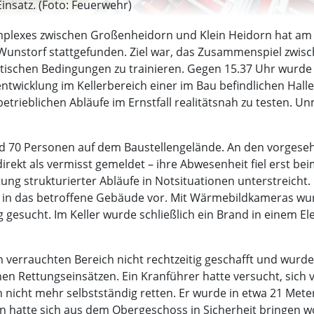
insatz. (Foto: Feuerwehr)
plexes zwischen Großenheidorn und Klein Heidorn hat am M
unstorf stattgefunden. Ziel war, das Zusammenspiel zwisc
tischen Bedingungen zu trainieren. Gegen 15.37 Uhr wurde e
ntwicklung im Kellerbereich einer im Bau befindlichen Hall
etrieblichen Abläufe im Ernstfall realitätsnah zu testen. 
d 70 Personen auf dem Baustellengelände. An den vorgese
direkt als vermisst gemeldet – ihre Abwesenheit fiel erst b
eutung strukturierter Abläufe in Notsituationen unterstreic
in das betroffene Gebäude vor. Mit Wärmebildkameras wur
esucht. Im Keller wurde schließlich ein Brand in einem Elek
 verrauchten Bereich nicht rechtzeitig geschafft und wurd
en Rettungseinsätzen. Ein Kranführer hatte versucht, sich v
nicht mehr selbstständig retten. Er wurde in etwa 21 Meter
son hatte sich aus dem Obergeschoss in Sicherheit bringen w