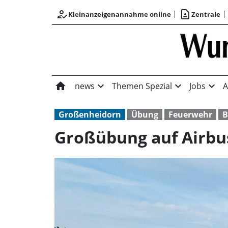
how_to_reg
contact_page
Kleinanzeigenannahme online
Zentrale
home
expand_more
expand_more
expand_more
news
Themen Spezial
Jobs
A
Großenheidorn
Übung
Feuerwehr
B
Großübung auf Airbu