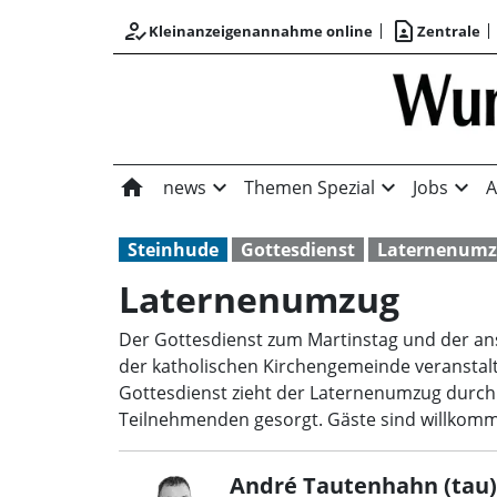
how_to_reg
contact_page
Kleinanzeigenannahme online
Zentrale
home
expand_more
expand_more
expand_more
news
Themen Spezial
Jobs
A
Steinhude
Gottesdienst
Laternenum
Laternenumzug
Der Gottesdienst zum Martinstag und der an
der katholischen Kirchengemeinde veranstalt
Gottesdienst zieht der Laternenumzug durch 
Teilnehmenden gesorgt. Gäste sind willkom
André Tautenhahn (tau)