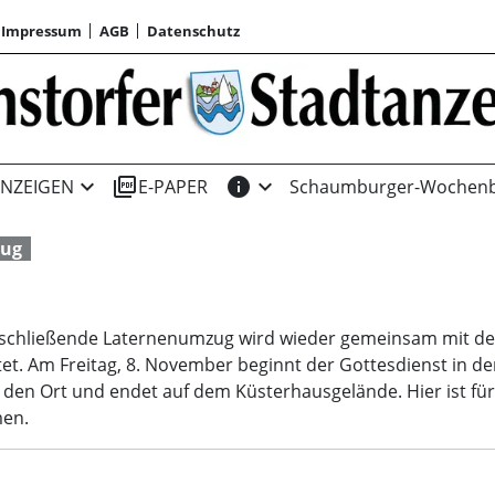
Impressum
AGB
Datenschutz
expand_more
picture_as_pdf
info
expand_more
NZEIGEN
E-PAPER
Schaumburger-Wochenb
zug
schließende Laternenumzug wird wieder gemeinsam mit der
et. Am Freitag, 8. November beginnt der Gottesdienst in d
den Ort und endet auf dem Küsterhausgelände. Hier ist für 
men.