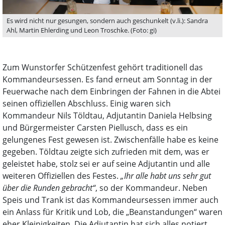
Es wird nicht nur gesungen, sondern auch geschunkelt (v.li.): Sandra
Ahl, Martin Ehlerding und Leon Troschke. (Foto: gi)
Zum Wunstorfer Schützenfest gehört traditionell das
Kommandeursessen. Es fand erneut am Sonntag in der
Feuerwache nach dem Einbringen der Fahnen in die Abtei
seinen offiziellen Abschluss. Einig waren sich
Kommandeur Nils Töldtau, Adjutantin Daniela Helbsing
und Bürgermeister Carsten Piellusch, dass es ein
gelungenes Fest gewesen ist. Zwischenfälle habe es keine
gegeben. Töldtau zeigte sich zufrieden mit dem, was er
geleistet habe, stolz sei er auf seine Adjutantin und alle
weiteren Offiziellen des Festes.
„Ihr alle habt uns sehr gut
über die Runden gebracht“
, so der Kommandeur. Neben
Speis und Trank ist das Kommandeursessen immer auch
ein Anlass für Kritik und Lob, die „Beanstandungen“ waren
eher Kleinigkeiten. Die Adjutantin hat sich alles notiert,