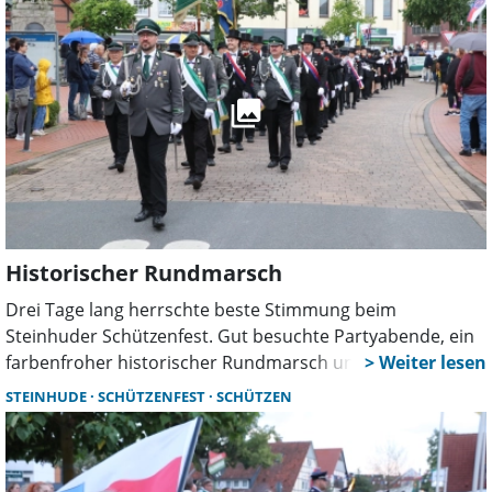
Thema.
Historischer Rundmarsch
Drei Tage lang herrschte beste Stimmung beim
Steinhuder Schützenfest. Gut besuchte Partyabende, ein
farbenfroher historischer Rundmarsch und zahlreiche
Teilnehmer prägten das Fest. Trotz eines Regenschauers
STEINHUDE
SCHÜTZENFEST
SCHÜTZEN
blieb die Veranstaltung friedlich und zog viele Besucher
an.