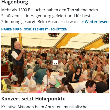
Hagenburg
Mehr als 1600 Besucher haben den Tanzabend beim
Schützenfest in Hagenburg gefeiert und für beste
Stimmung gesorgt. Beim Ausmarsch wurden das Bataillon
und die Offiziere von vielen Zuschauern begleitet. Das
HAGENBURG
SCHÜTZENFEST
SCHÜTZEN
Schützenfest in Hagenburg hat wieder rundum
begeistert. Hier eine Auswahl der schönsten Bilder.
Konzert setzt Höhepunkte
Kreative Aktionen beim Antreten, musikalische