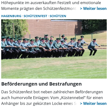
Höhepunkte im ausverkauften Festzelt und emotionale
Momente prägten den Schützenfestmontag in
Hagenburg. Neben Überraschungen auf der Bühne
HAGENBURG
SCHÜTZENFEST
SCHÜTZEN
sorgten auch aktuelle Themen und ein ehrendes
Gedenken für bleibende Eindrücke.
Beförderungen und Bestrafungen
Das Schützenfest bot neben zahlreichen Beförderungen
auch humorvolle Einlagen: Vom „Küstennebel“ für einen
Anhänger bis zur gekürzten Locke eines Schützen reichte