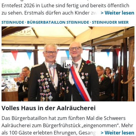
Erntefest 2026 in Luthe sind fertig und bereits öffentlich
zu sehen. Erstmals dürfen auch Kinder zwischen 6 und 11
Jahren am Königsschießen teilnehmen. Die Qualifikation
STEINHUDE
BÜRGERBATAILLON STEINHUDE
STEINHUDER MEER
für das Bürgerkönigsschießen läuft noch bis zum 23.
August.
Volles Haus in der Aalräucherei
Das Bürgerbataillon hat zum fünften Mal die Schweers
Aalräucherei zum Bürgerfrühstück „eingenommen“. Mehr
als 100 Gäste erlebten Ehrungen, Gesang und