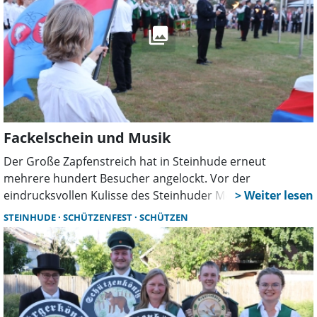
Fackelschein und Musik
Der Große Zapfenstreich hat in Steinhude erneut
mehrere hundert Besucher angelockt. Vor der
eindrucksvollen Kulisse des Steinhuder Meeres erlebten
Gäste und Einheimische eine traditionsreiche Zeremonie
STEINHUDE
SCHÜTZENFEST
SCHÜTZEN
mit Musik, Fackelschein und feierlicher Atmosphäre zum
Auftakt des Schützenfestes.