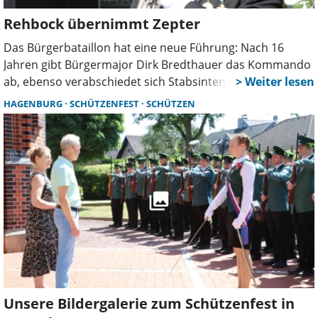
Rehbock übernimmt Zepter
Das Bürgerbataillon hat eine neue Führung: Nach 16
Jahren gibt Bürgermajor Dirk Bredthauer das Kommando
ab, ebenso verabschiedet sich Stabsintendant Ralf Thiele.
Mit Willi Rehbock und Sebastian Weick steht die nächste
HAGENBURG
SCHÜTZENFEST
SCHÜTZEN
Generation bereit. Der Auftakt erfolgt beim
Bürgerfrühstück.
Unsere Bildergalerie zum Schützenfest in