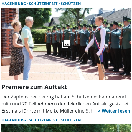
das Programm. Beim Antreten des Bataillons zeigte sich
HAGENBURG
SCHÜTZENFEST
SCHÜTZEN
die Mischung aus Disziplin, Brauchtum und Geselligkeit.
Premiere zum Auftakt
Der Zapfenstreicherzug hat am Schützenfestsonnabend
mit rund 70 Teilnehmern den feierlichen Auftakt gestaltet.
Erstmals führte mit Meike Müller eine Schützin den Zug
an. Am Ehrenmal wurde der Opfer der Weltkriege
HAGENBURG
SCHÜTZENFEST
SCHÜTZEN
gedacht, bevor der Rundmarsch mit 16 Stationen begann.