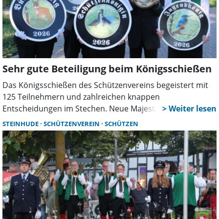
Sehr gute Beteiligung beim Königsschießen
Das Königsschießen des Schützenvereins begeistert mit
125 Teilnehmern und zahlreichen knappen
Entscheidungen im Stechen. Neue Majestäten wurden
gekürt, während der Wettbewerb um den Platzkönig beim
STEINHUDE
SCHÜTZENVEREIN
SCHÜTZEN
Schützenfest erneut viele Besucher anlocken wird.