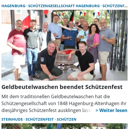
plattdeutsche Kommandos. Bürgermajor Willi Rehbock
HAGENBURG
SCHÜTZENGESELLSCHAFT HAGENBURG
SCHÜTZENFEST
betonte die Bedeutung der traditionsreichen
Veranstaltung.
Geldbeutelwaschen beendet Schützenfest
Mit dem traditionellen Geldbeutelwaschen hat die
Schützengesellschaft von 1848 Hagenburg-Altenhagen ihr
diesjähriges Schützenfest ausklingen lassen. Bei Matjes
und Bratkartoffeln wurden Erinnerungen ausgetauscht.
STEINHUDE
SCHÜTZENFEST
SCHÜTZEN
Auch das emotional gelobte Festkonzert war noch einmal