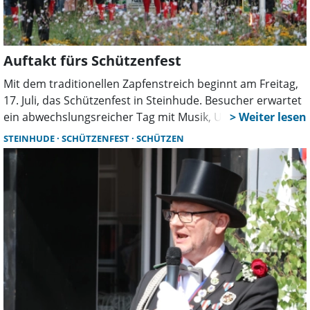
Auftakt fürs Schützenfest
Mit dem traditionellen Zapfenstreich beginnt am Freitag,
17. Juli, das Schützenfest in Steinhude. Besucher erwartet
ein abwechslungsreicher Tag mit Musik, Umzug, Andacht
und gemeinsamer Feier. Am Abend folgt eine
STEINHUDE
SCHÜTZENFEST
SCHÜTZEN
Schlagerparty. Dazu gibt es eine besondere Aktion auf
dem Festplatz.