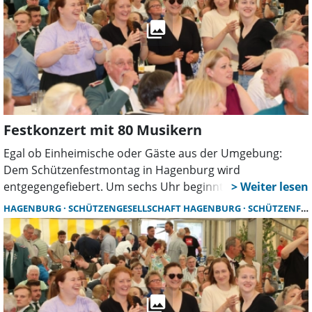
Festkonzert mit 80 Musikern
Egal ob Einheimische oder Gäste aus der Umgebung:
Dem Schützenfestmontag in Hagenburg wird
entgegengefiebert. Um sechs Uhr beginnt der Tag mit
dem Wecken durch die Musikzüge und kurz nach acht Uhr
HAGENBURG
SCHÜTZENGESELLSCHAFT HAGENBURG
SCHÜTZENFEST
ist Antreten des Bataillons in der Schlossstraße vor dem
Rathaus angesagt. Dann muss es fix gehen zum Festplatz.