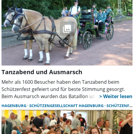
Tanzabend und Ausmarsch
Mehr als 1600 Besucher haben den Tanzabend beim
Schützenfest gefeiert und für beste Stimmung gesorgt.
Beim Ausmarsch wurden das Bataillon und die Offiziere
von vielen Zuschauern begleitet. Auch Gäste aus
HAGENBURG
SCHÜTZENGESELLSCHAFT HAGENBURG
SCHÜTZENFEST
Ostwestfalen nahmen erstmals am Umzug teil.