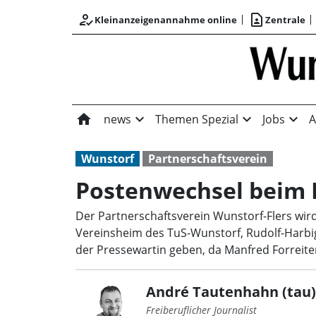
how_to_reg
contact_page
Kleinanzeigenannahme online
Zentrale
home
expand_more
expand_more
expand_more
news
Themen Spezial
Jobs
A
Wunstorf
Partnerschaftsverein
Postenwechsel beim 
Der Partnerschaftsverein Wunstorf-Flers wir
Vereinsheim des TuS-Wunstorf, Rudolf-Harbig-
der Pressewartin geben, da Manfred Forreit
André Tautenhahn (tau)
Freiberuflicher Journalist