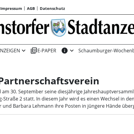
Impressum
AGB
Datenschutz
expand_more
picture_as_pdf
info
expand_more
NZEIGEN
E-PAPER
Schaumburger-Wochenb
Partnerschaftsverein
d am 30. September seine diesjährige Jahreshauptversammlu
Straße 2 statt. In diesem Jahr wird es einen Wechsel in de
er und Barbara Lehmann ihre Posten in jüngere Hände übe