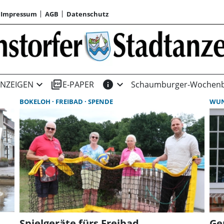
Impressum
AGB
Datenschutz
expand_more
picture_as_pdf
info
expand_more
NZEIGEN
E-PAPER
Schaumburger-Wochenb
BOKELOH
FREIBAD
SPENDE
WU
Spielgeräte fürs Freibad
Ge