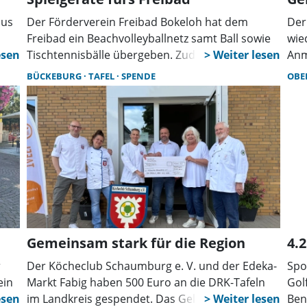
aus
Der Förderverein Freibad Bokeloh hat dem
Der
Freibad ein Beachvolleyballnetz samt Ball sowie
wie
r
Tischtennisbälle übergeben. Zudem plant der
Anm
Verein weitere Anschaffungen, darunter einen
Zwe
BÜCKEBURG
TAFEL
SPENDE
OBE
hat
Sonnenschirm für die Schwimmmeister und eine
Vol
Einstiegshilfe für behinderte Badegäste.
600
wor
Gemeinsam stark für die Region
4.2
r
Der Köcheclub Schaumburg e. V. und der Edeka-
Spo
ein
Markt Fabig haben 500 Euro an die DRK-Tafeln
Gol
ne
im Landkreis gespendet. Das Geld stammt aus
Ben