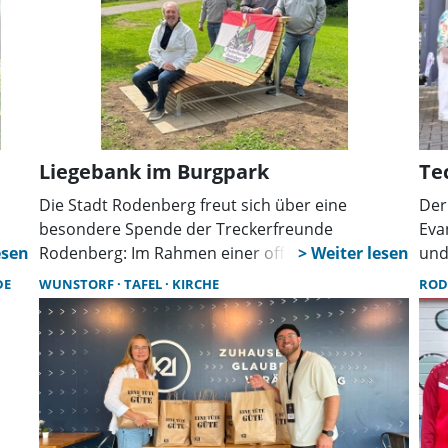
Liegebank im Burgpark
Te
Die Stadt Rodenberg freut sich über eine
Der
besondere Spende der Treckerfreunde
Eva
s
Rodenberg: Im Rahmen einer offiziellen
und
Übergabe haben Sören Kramer und Henrik
bes
DE
WUNSTORF
TAFEL
KIRCHE
ROD
Schulze von den Treckerfreunden eine selbst
Höh
entworfene und gebaute Liegebank offiziell an
gep
Stadtdirektor Dr. Thomas Wolf übergeben.