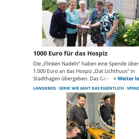
1000 Euro für das Hospiz
Die „Flinken Nadeln“ haben eine Spende über
1.000 Euro an das Hospiz „Dat Lichthuus“ in
Stadthagen übergeben. Das Geld stammt au
dem Verkauf von erstellten Handarbeiten auf
LANDKREIS
SERIE: WIE GEHT DAS EIGENTLICH
SPEN
Basaren und Märkten.