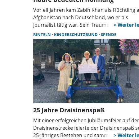
Vor elf Jahren kam Zabih Khan als Flüchtling 
Afghanistan nach Deutschland, wo er als
Journalist tätig war. Sein Traumberuf war abe
schon immer die Schauspielerei. Das hat er
RINTELN
KINDERSCHUTZBUND
SPENDE
geschafft. Mit einer ungewöhnlichen Spende 
er jetzt einen Funken Hoffnung in das Herz
krebskranker Kinder gezaubert.
25 Jahre Draisinenspaß
Mit einer erfolgreichen Jubiläumsfeier auf de
Draisinenstrecke feierte der Draisinenspaß s
25-jähriges Bestehen und sammelte dabei ei