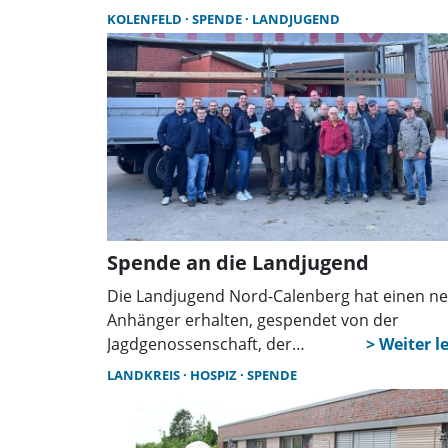
stolze Summe von 1.000 Euro für den
KOLENFELD
SPENDE
LANDJUGEND
Kinderschutzbund Rinteln.
Spende an die Landjugend
Die Landjugend Nord-Calenberg hat einen n
Anhänger erhalten, gespendet von der
Jagdgenossenschaft, der
Interessengemeinschaft Öl und Landwirten.
LANDKREIS
HOSPIZ
SPENDE
Nach anstehenden Umbauten soll er künftig 
Umzügen und Veranstaltungen zum Einsatz
kommen.