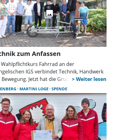
chnik zum Anfassen
 Wahlpflichtkurs Fahrrad an der
ngelischen IGS verbindet Technik, Handwerk
 Bewegung. Jetzt hat die Gruppe ein
onderes Lastenrad als Spende erhalten.
ENBERG
MARTINI LOGE
SPENDE
epunkt des Schuljahres ist eine selbst
lante Tour nach Bremen.