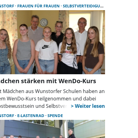
gesamt 4.250 Euro zugunsten der Deutschen
NSTORF
FRAUEN FÜR FRAUEN
SELBSTVERTEIDIGUNG FRAUEN
derKrebshilfe. Die Veranstaltung war Teil der
desweiten Golf-Wettspiele der Deutschen
bshilfe.
dchen stärken mit WenDo-Kurs
t Mädchen aus Wunstorfer Schulen haben an
em WenDo-Kurs teilgenommen und dabei
bstbewusstsein und Selbstverteidigung
ernt. Das Projekt wurde vom Lions-Club
NSTORF
E-LASTENRAD
SPENDE
ördert und könnte im Herbst eine
tsetzung finden.