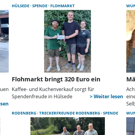
einer gemeinsamen Spargelschäl-Aktion.
ins
HÜLSEDE
SPENDE
FLOHMARKT
WU
Kin
bun
Kre
Flohmarkt bringt 320 Euro ein
Mä
euen
Kaffee- und Kuchenverkauf sorgt für
Ach
Spendenfreude in Hülsede
ein
Sel
gel
RODENBERG
TRECKERFREUNDE RODENBERG
SPENDE
WU
bei
gef
For