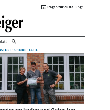
newspaper
Fragen zur Zustellung?
Suchergebnisse | 
search
latt
NSTORF
SPENDE
TAFEL
meinsam laufen und Gutes tun