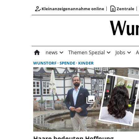
how_to_reg
contact_page
Kleinanzeigenannahme online
Zentrale
home
expand_more
expand_more
expand_more
news
Themen Spezial
Jobs
A
WUNSTORF
SPENDE
KINDER
Haare bedeuten Hoffnung