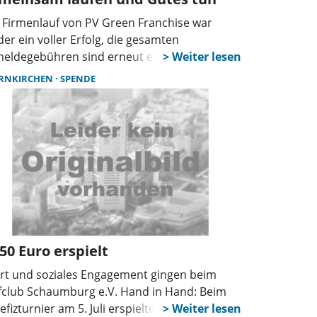
 Firmenlauf von PV Green Franchise war
der ein voller Erfolg, die gesamten
eldegebühren sind erneut einem guten
ck zugutegekommen. Gemeinsam mit der
RNKIRCHEN
SPENDE
ksbank in Schaumburg und Nienburg sind
 Euro an die Tafel in Wunstorf gespendet
den.
50 Euro erspielt
rt und soziales Engagement gingen beim
fclub Schaumburg e.V. Hand in Hand: Beim
efizturnier am 5. Juli erspielten 52 Teilnehmer