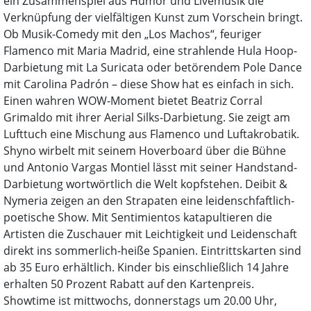
ein Zusammenspiel aus Humor und Livemusik die
Verknüpfung der vielfältigen Kunst zum Vorschein bringt.
Ob Musik-Comedy mit den „Los Machos“, feuriger
Flamenco mit Maria Madrid, eine strahlende Hula Hoop-
Darbietung mit La Suricata oder betörendem Pole Dance
mit Carolina Padrón – diese Show hat es einfach in sich.
Einen wahren WOW-Moment bietet Beatriz Corral
Grimaldo mit ihrer Aerial Silks-Darbietung. Sie zeigt am
Lufttuch eine Mischung aus Flamenco und Luftakrobatik.
Shyno wirbelt mit seinem Hoverboard über die Bühne
und Antonio Vargas Montiel lässt mit seiner Handstand-
Darbietung wortwörtlich die Welt kopfstehen. Deibit &
Nymeria zeigen an den Strapaten eine leidenschfaftlich-
poetische Show. Mit Sentimientos katapultieren die
Artisten die Zuschauer mit Leichtigkeit und Leidenschaft
direkt ins sommerlich-heiße Spanien. Eintrittskarten sind
ab 35 Euro erhältlich. Kinder bis einschließlich 14 Jahre
erhalten 50 Prozent Rabatt auf den Kartenpreis.
Showtime ist mittwochs, donnerstags um 20.00 Uhr,