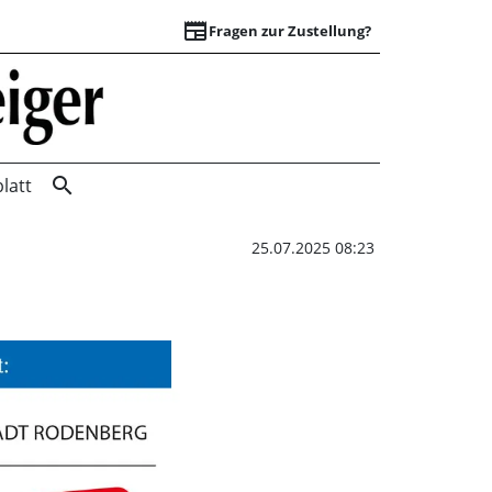
newspaper
Fragen zur Zustellung?
Soul Island: Vorve
search
latt
25.07.2025 08:23