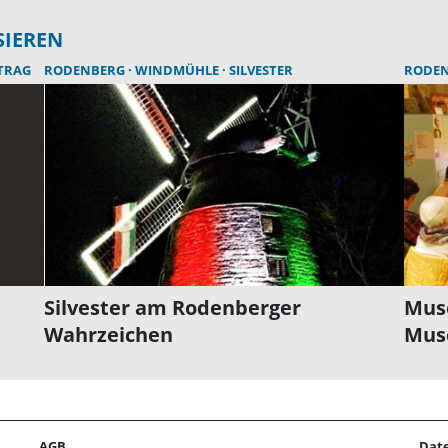
SIEREN
TRAG
RODENBERG
WINDMÜHLE
SILVESTER
RODE
Silvester am Rodenberger
Mus
Wahrzeichen
Mus
AGB
Dat