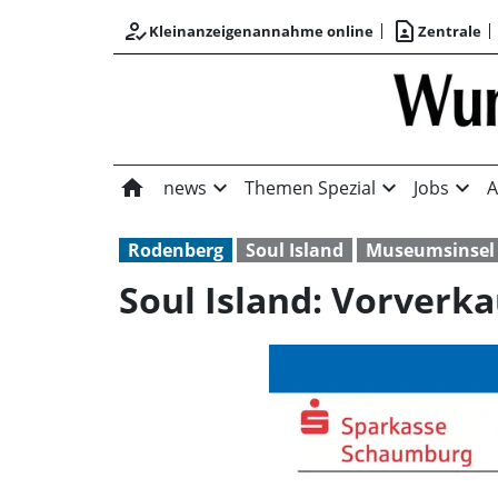
how_to_reg
contact_page
Kleinanzeigenannahme online
Zentrale
home
expand_more
expand_more
expand_more
news
Themen Spezial
Jobs
A
Rodenberg
Soul Island
Museumsinsel
Soul Island: Vorverka