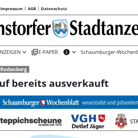
Impressum
AGB
Datenschutz
expand_more
picture_as_pdf
info
expand_more
NZEIGEN
E-PAPER
Schaumburger-Wochenb
 Rodenberg
uf bereits ausverkauft