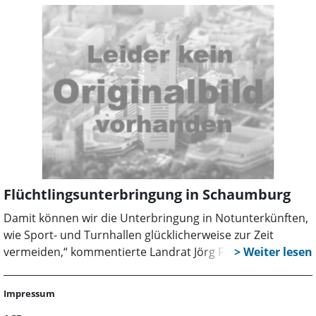
derzeit etwa 1,57 Millionen Menschen mit einem
Schutzstatus in Deutschland, circa 31 Prozent davon sind
minderjährig. Seit dem Überfall Russlands auf die
Ukraine, sind zusätzlich ungefähr 1 Million Ukrainer nach
Deutschland geflüchtet. In Niedersachsen lebten laut
einer Statistik des Flüchtlingsrates Niedersachsen am 31.
Dezember 2022 circa 253.000 geflüchtete Menschen in
Niedersachsen, dazu kommen etwa 110.000 Personen aus
der Ukraine.
Flüchtlingsunterbringung in Schaumburg
Damit können wir die Unterbringung in Notunterkünften,
wie Sport- und Turnhallen glücklicherweise zur Zeit
vermeiden,“ kommentierte Landrat Jörg Farr die
Unterbringungssituation von Flüchtlingen im Landkreis
Schaumburg auf Anfrage. Bereits im Jahr 2022 klagten
Impressum
viele Landkreise, Städte und Gemeinden, mit ihren