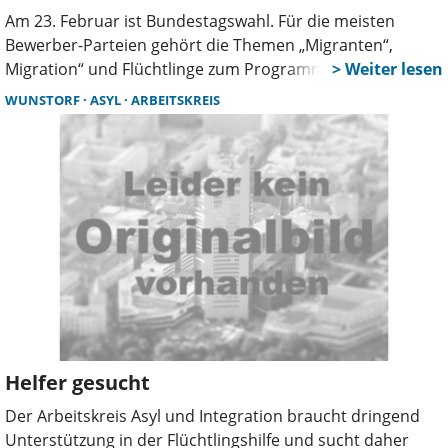
Am 23. Februar ist Bundestagswahl. Für die meisten
Bewerber-Parteien gehört die Themen „Migranten“,
Migration“ und Flüchtlinge zum Programm, mit dem sie
um die Gunst der Wähler werben. Wie stellt sich die
WUNSTORF
ASYL
ARBEITSKREIS
derzeitige Lage im Landkreis Schaumburg dar? Wie ist die
Unterbringungssituation und wie haben sich die
Gesamtumstände im vergangenen Jahr verändert. Diese
und eine Reihe weiterer Fragen rund um das Thema
Flüchtlinge, besprach das Schaumburger Wochenblatt
mit dem Ersten Kreisrat und Dezernenten beim Landkreis
Schaumburg, Klaus Heimann. Claudia Altmann aus dem
Sozialamt, Sachgebiet Unterbringung, unterstützte mit
Detailinformationen.
Helfer gesucht
Der Arbeitskreis Asyl und Integration braucht dringend
Unterstützung in der Flüchtlingshilfe und sucht daher