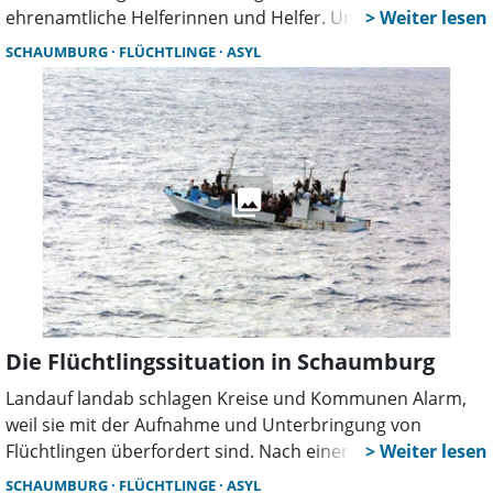
ehrenamtliche Helferinnen und Helfer. Um die Arbeit
näher vorzustellen, lädt der Arbeitskreis Interessierte zu
SCHAUMBURG
FLÜCHTLINGE
ASYL
einem Informations- und Gedankenaustausch am 9.
November um 18 Uhr ins Mehrgenerationenhaus,
Bäckerstraße 6, ein.
Die Flüchtlingssituation in Schaumburg
Landauf landab schlagen Kreise und Kommunen Alarm,
weil sie mit der Aufnahme und Unterbringung von
Flüchtlingen überfordert sind. Nach einer sehr groben
Schätzung des Bundesinnenministeriums (BMI) leben
SCHAUMBURG
FLÜCHTLINGE
ASYL