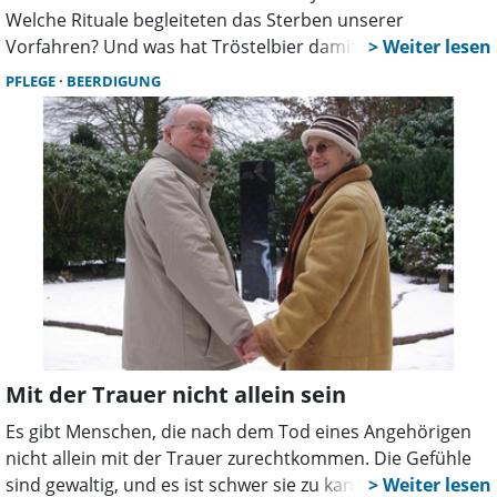
Welche Rituale begleiteten das Sterben unserer
Vorfahren? Und was hat Tröstelbier damit zu tun? Der
Ambulante Hospiz- und Palliativberatungsdienst DASEIN
PFLEGE
BEERDIGUNG
lädt gemeinsam mit Thorns Bestattungen am
Donnerstag, den 9. Oktober um 18 Uhr zum
Friedhofsgeflüster auf den Wunstorfer Friedhof ein.
Mit der Trauer nicht allein sein
Es gibt Menschen, die nach dem Tod eines Angehörigen
nicht allein mit der Trauer zurechtkommen. Die Gefühle
sind gewaltig, und es ist schwer sie zu kanalisieren. Eine