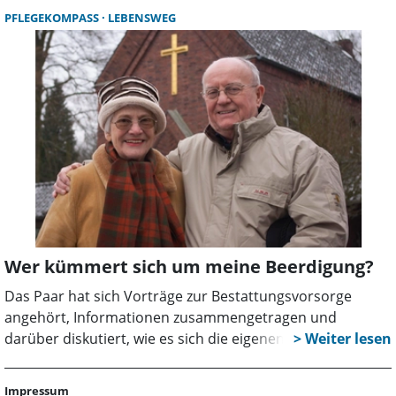
Trauergruppe hilft, um vom unerträglichen Schmerz in
PFLEGEKOMPASS
LEBENSWEG
eine Phase der positiven Erinnerung zu kommen.
Wer kümmert sich um meine Beerdigung?
Das Paar hat sich Vorträge zur Bestattungsvorsorge
angehört, Informationen zusammengetragen und
darüber diskutiert, wie es sich die eigenen Beerdigungen
vorstellt. Im Rahmen eines Bestattungsvorsorgevertrags
kann man rechtzeitig bestimmen, wie die eigene
Impressum