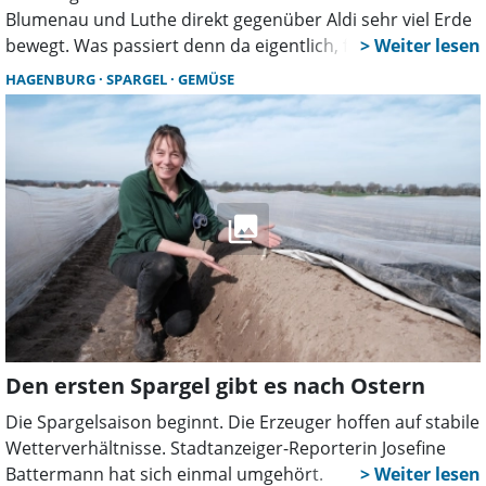
Blumenau und Luthe direkt gegenüber Aldi sehr viel Erde
bewegt. Was passiert denn da eigentlich, fragen sich
einige? Der Stadtanzeiger hat mit dem Bauherrn
HAGENBURG
SPARGEL
GEMÜSE
gesprochen.
Den ersten Spargel gibt es nach Ostern
Die Spargelsaison beginnt. Die Erzeuger hoffen auf stabile
Wetterverhältnisse. Stadtanzeiger-Reporterin Josefine
Battermann hat sich einmal umgehört.