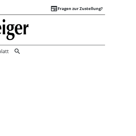
newspaper
Fragen zur Zustellung?
Suchergebnisse | 
search
latt