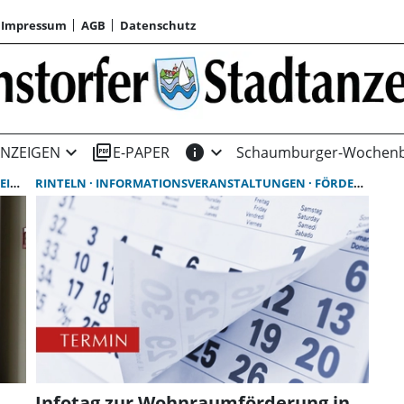
Impressum
AGB
Datenschutz
expand_more
picture_as_pdf
info
expand_more
NZEIGEN
E-PAPER
Schaumburger-Wochenb
AT
RINTELN
INFORMATIONSVERANSTALTUNGEN
FÖRDERUNG
Infotag zur Wohnraumförderung in