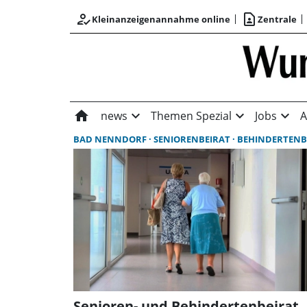
how_to_reg
contact_page
Kleinanzeigenannahme online
Zentrale
home
expand_more
expand_more
expand_more
news
Themen Spezial
Jobs
A
BAD NENNDORF
SENIORENBEIRAT
BEHINDERTENBEIR
Senioren- und Behindertenbeirat