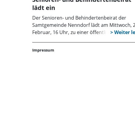
lädt ein
Der Senioren- und Behindertenbeirat der
Samtgemeinde Nenndorf lädt am Mittwoch, 2
Februar, 16 Uhr, zu einer öffentlichen Sitzung
ein. Sie findet in der Pflegeeinrichtung im
Zentrum, Cral-Thon-Str.1, in Bad Nenndorf sta
Impressum
Die Tagesordnung sieht Berichte aus der Arb
des Beirates vor. Alle Interessierten sind herz
eingeladen.