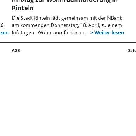
Rinteln
Die Stadt Rinteln lädt gemeinsam mit der NBank
6.
am kommenden Donnerstag, 18. April, zu einem
Infotag zur Wohnraumförderung ein. Der Infotag
findet in der Speisekammer Anno 1583 am
tt.
Marktplatz 6 in Rinteln statt. Um vorherige
AGB
Dat
eit
Anmeldung wird gebeten unter
lich
www.nbank.de/Service/Termine.